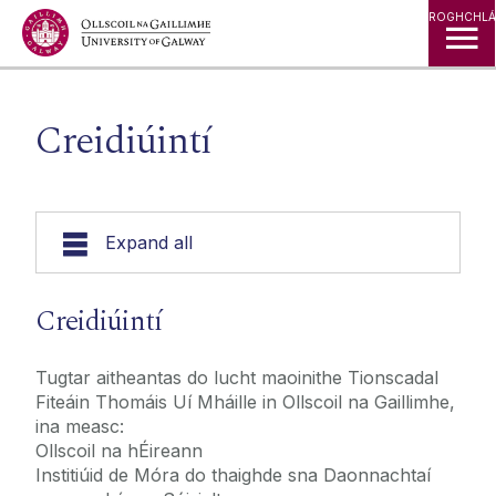
ROGHCHLÁ
Creidiúintí
Expand all
Taifeadtaí Fuaime
Creidiúintí
Creidiúintí
Tugtar aitheantas do lucht maoinithe Tionscadal
Fiteáin Thomáis Uí Mháille in Ollscoil na Gaillimhe,
ina measc:
Ollscoil na hÉireann
Institiúid de Móra do thaighde sna Daonnachtaí