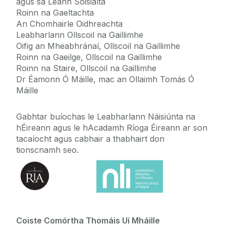
agus sa Léann Sóisialta
Roinn na Gaeltachta
An Chomhairle Oidhreachta
Leabharlann Ollscoil na Gaillimhe
Oifig an Mheabhránaí, Ollscoil na Gaillimhe
Roinn na Gaeilge, Ollscoil na Gaillimhe
Roinn na Staire, Ollscoil na Gaillimhe
Dr Éamonn Ó Máille, mac an Ollaimh Tomás Ó
Máille
Gabhtar buíochas le Leabharlann Náisiúnta na
hÉireann agus le hAcadamh Ríoga Éireann ar son
tacaíocht agus cabhair a thabhairt don
tionscnamh seo.
Coiste Comórtha Thomáis Uí Mháille