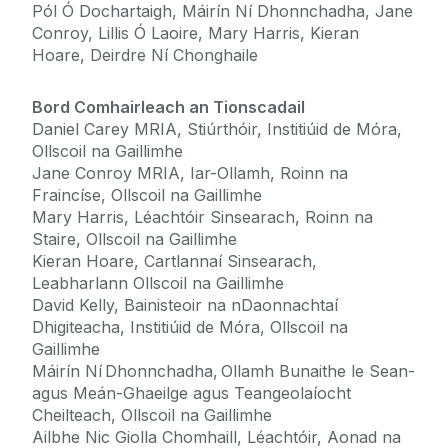
Pól Ó Dochartaigh, Máirín Ní Dhonnchadha, Jane
Conroy, Lillis Ó Laoire, Mary Harris, Kieran
Hoare, Deirdre Ní Chonghaile
Bord Comhairleach an Tionscadail
Daniel Carey MRIA, Stiúrthóir, Institiúid de Móra,
Ollscoil na Gaillimhe
Jane Conroy MRIA, Iar-Ollamh, Roinn na
Fraincíse, Ollscoil na Gaillimhe
Mary Harris, Léachtóir Sinsearach, Roinn na
Staire, Ollscoil na Gaillimhe
Kieran Hoare, Cartlannaí Sinsearach,
Leabharlann Ollscoil na Gaillimhe
David Kelly, Bainisteoir na nDaonnachtaí
Dhigiteacha, Institiúid de Móra, Ollscoil na
Gaillimhe
Máirín Ní Dhonnchadha, Ollamh Bunaithe le Sean-
agus Meán-Ghaeilge agus Teangeolaíocht
Cheilteach, Ollscoil na Gaillimhe
Ailbhe Nic Giolla Chomhaill, Léachtóir, Aonad na