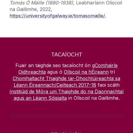
Tomás Ó Máille (1880-1938)
, Leabharlann Ollscoil
na Gaillimhe, 2022,
https://universityofgalway.ie/tomasomaille/
.
TACAÍOCHT
Fuair an taighde seo tacaíocht ón
gComhairle
Oidhreachta
agus ó
Ollscoil na hÉireann
trí
Chomhaltacht Thaighde Iar-Dhochtúireachta sa
Léann Éireannach/Ceilteach 2017-18
faoi scáth
Institiúid de Móra um Thaighde do na Daonnachtaí
agus an Léann Sóisialta
in Ollscoil na Gaillimhe.