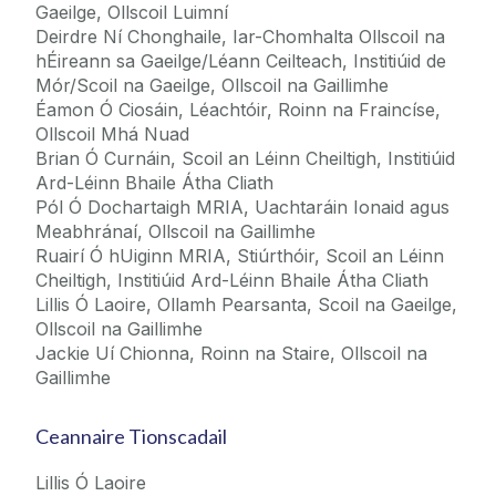
Gaeilge, Ollscoil Luimní
Deirdre Ní Chonghaile, Iar-Chomhalta Ollscoil na
hÉireann sa Gaeilge/Léann Ceilteach, Institiúid de
Mór/Scoil na Gaeilge, Ollscoil na Gaillimhe
Éamon Ó Ciosáin, Léachtóir, Roinn na Fraincíse,
Ollscoil Mhá Nuad
Brian Ó Curnáin, Scoil an Léinn Cheiltigh, Institiúid
Ard-Léinn Bhaile Átha Cliath
Pól Ó Dochartaigh MRIA, Uachtaráin Ionaid agus
Meabhránaí, Ollscoil na Gaillimhe
Ruairí Ó hUiginn MRIA, Stiúrthóir, Scoil an Léinn
Cheiltigh, Institiúid Ard-Léinn Bhaile Átha Cliath
​Lillis Ó Laoire, Ollamh Pearsanta, Scoil na Gaeilge,
Ollscoil na Gaillimhe
Jackie Uí Chionna, Roinn na Staire, Ollscoil na
Gaillimhe
Ceannaire Tionscadail
Lillis Ó Laoire