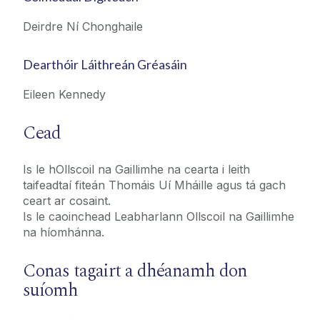
Deirdre Ní Chonghaile
Dearthóir Láithreán Gréasáin
Eileen Kennedy
Cead
Is le hOllscoil na Gaillimhe na cearta i leith
taifeadtaí fiteán Thomáis Uí Mháille agus tá gach
ceart ar cosaint.
Is le caoinchead Leabharlann Ollscoil na Gaillimhe
na híomhánna.
Conas tagairt a dhéanamh don
suíomh