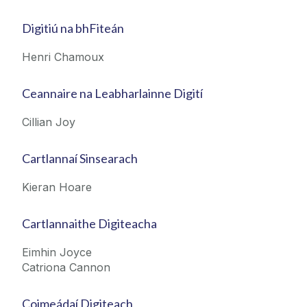
Digitiú na bhFiteán
Henri Chamoux
Ceannaire na Leabharlainne Digití
Cillian Joy
Cartlannaí Sinsearach
Kieran Hoare
Cartlannaithe Digiteacha
Eimhin Joyce
Catriona Cannon
Coimeádaí Digiteach