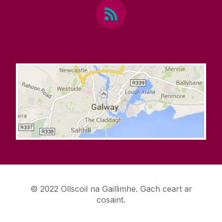
© 2022 Ollscoil na Gaillimhe. Gach ceart ar
cosaint.