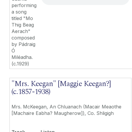
performing
a song
titled "Mo
Thig Beag
Aerach"
composed
by Pádraig
Ó
Miléadha.
(c.1929)
"Mrs. Keegan" [Maggie Keegan?]
(c.1857-1938)
Mrs. McKeegan, An Chluanach (Macair Meaothe
[Machaire Eabha? Maugherow]), Co. Shligigh