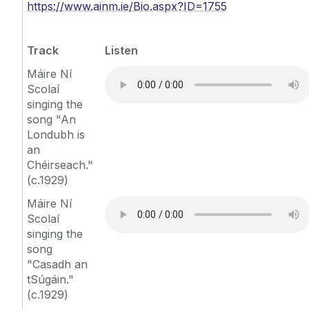
https://www.ainm.ie/Bio.aspx?ID=1755
Track
Listen
Máire Ní
Scolaí
singing the
song "An
Londubh is
an
Chéirseach."
(c.1929)
Máire Ní
Scolaí
singing the
song
"Casadh an
tSúgáin."
(c.1929)