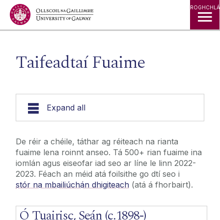
ROGHCHLÁ
Taifeadtaí Fuaime
Expand all
Taifeadtaí Fuaime
De réir a chéile, táthar ag réiteach na rianta
fuaime lena roinnt anseo. Tá 500+ rian fuaime ina
Creidiúintí
iomlán agus eiseofar iad seo ar líne le linn 2022-
2023. Féach an méid atá foilsithe go dtí seo i
stór na mbailiúchán dhigiteach
(atá á fhorbairt).
Ó Tuairisc, Seán (c.1898-)