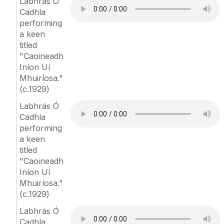
Labhrás Ó
Cadhla
performing
a keen
titled
"Caoineadh
Iníon Uí
Mhuiríosa."
(c.1929)
Labhrás Ó
Cadhla
performing
a keen
titled
"Caoineadh
Iníon Uí
Mhuiríosa."
(c.1929)
Labhrás Ó
Cadhla