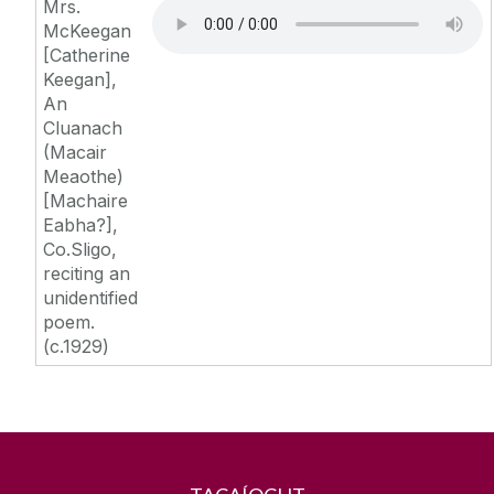
Mrs.
McKeegan
[Catherine
Keegan],
An
Cluanach
(Macair
Meaothe)
[Machaire
Eabha?],
Co.Sligo,
reciting an
unidentified
poem.
(c.1929)