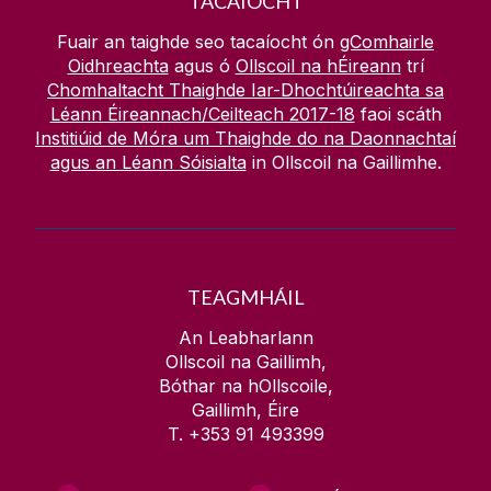
TACAÍOCHT
Fuair an taighde seo tacaíocht ón
gComhairle
Oidhreachta
agus ó
Ollscoil na hÉireann
trí
Chomhaltacht Thaighde Iar-Dhochtúireachta sa
Léann Éireannach/Ceilteach 2017-18
faoi scáth
Institiúid de Móra um Thaighde do na Daonnachtaí
agus an Léann Sóisialta
in Ollscoil na Gaillimhe.
TEAGMHÁIL
An Leabharlann
Ollscoil na Gaillimh,
Bóthar na hOllscoile,
Gaillimh, Éire
T. +353 91 493399