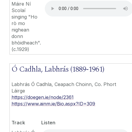
Máire Ní
Scolaí
singing "Ho
rò mo
nighean
donn
bhòidheach".
(c.1929)
Ó Cadhla, Labhrás (1889-1961)
Labhrás Ó Cadhla, Ceapach Choinn, Co. Phort
Láirge
https://doegen.ie/node/2361
https://www.ainm.ie/Bio.aspx?ID=309
Track
Listen