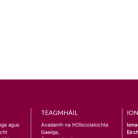
TEAGMHÁIL
IO
nga agus
Acadamh na hOllscolaíochta
Iona
ocht
Gaeilge,
Eirc