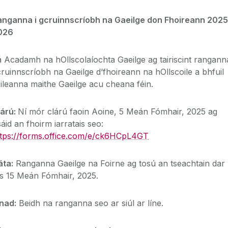
anganna i gcruinnscríobh na Gaeilge don Fhoireann 2025
026
 Acadamh na hOllscolaíochta Gaeilge ag tairiscint ranganna
ruinnscríobh na Gaeilge d’fhoireann na hOllscoile a bhfuil
ileanna maithe Gaeilge acu cheana féin.
lárú:
Ní mór clárú faoin Aoine, 5 Meán Fómhair, 2025 ag
áid an fhoirm iarratais seo:
ttps://forms.office.com/e/ck6HCpL4GT
áta:
Ranganna Gaeilge na Foirne ag tosú an tseachtain dar
ús 15 Meán Fómhair, 2025.
nad:
Beidh na ranganna seo ar siúl ar líne.