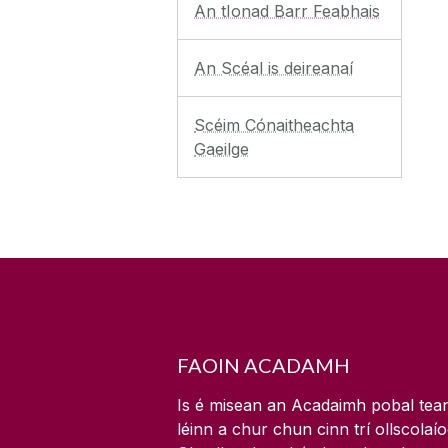
An tIonad Barr Feabhais
An Scéal is deireanaí
Scéim Cónaitheachta
Gaeilge
FAOIN ACADAMH
Is é misean an Acadaimh pobal tea
léinn a chur chun cinn trí ollscolaí