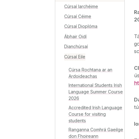
Cúrsaí Iarchéime
R
Cúrsaí Céime
2
Cúrsaí Dioplóma
Tá
Ábhair Oidí
gc
Dianchúrsaí
sc
Cúrsaí Eile
C
Cúrsa Rochtana ar an
ús
Ardoideachas
h
International Students Irish
Language Summer Course
2026
D
t
Accredited Irish Language
Course for visiting
students
Io
Ranganna Comhrá Gaeilge
don Fhoireann