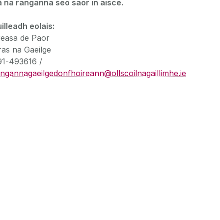
á na ranganna seo saor in aisce.
illeadh eolais:
reasa de Paor
as na Gaeilge
91-493616 /
ngannagaeilgedonfhoireann@ollscoilnagaillimhe.ie