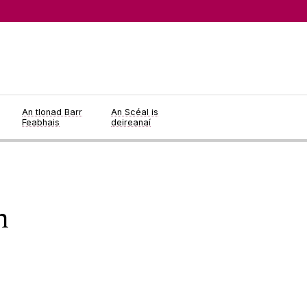
An tIonad Barr
An Scéal is
Feabhais
deireanaí
n