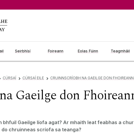
il
Seirbhísí
Foireann
Eolas Fúinn
Teagmháil
CÚRSAÍ
CÚRSAÍ EILE
CRUINNSCRÍOBH NA GAEILGE DON FHOIREANN
▻
▻
▻
na Gaeilge don Fhoirean
 bhfuil Gaeilge líofa agat? Ar mhaith leat feabhas a chur
r do chruinneas scríofa sa teanga?