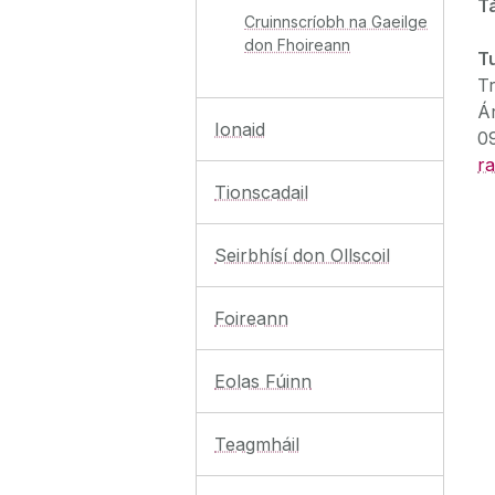
T
Cruinnscríobh na Gaeilge
don Fhoireann
Tu
T
Ár
Ionaid
0
ra
Tionscadail
Seirbhísí don Ollscoil
Foireann
Eolas Fúinn
Teagmháil