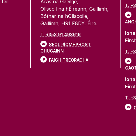
fáil.
Áras na Gaeilge,
T. +
Ollscoil na hÉireann, Gaillimh,
Bóthar na hOllscoile,
ANCH
Gaillimh, H91 F8DY, Éire.
Iona
T. +353 91 493616
Eirc
SEOL RÍOMHPHOST
CHUGAINN
T. +
FAIGH TREORACHA
GAOT
Iona
Eirc
T. +