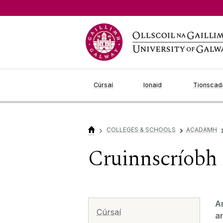
Jump to Content
Cúrsaí
Ionaid
Tionscada
›
COLLEGES & SCHOOLS
ACADAMH
▻
Cruinnscríobh 
An
Cúrsaí
a