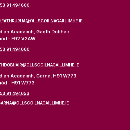
353 91 494600
EATHRURUA@OLLSCOILNAGAILLIMHE.IE
d an Acadaimh, Gaoth Dobhair
hód - F92 V2AW
353 91 494660
HDOBHAIR@OLLSCOILNAGAILLIMHE.IE
d an Acadaimh, Carna, H91 W773
hód - H91 W773
353 91 494656
CARNA@OLLSCOILNAGAILLIMHE.IE