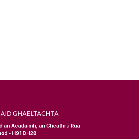
NAID GHAELTACHTA
d an Acadaimh, an Cheathrú Rua
hód - H91 DH28