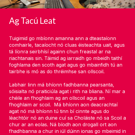
Ag Tacú Leat
Tuigimid go mbíonn amanna ann a dteastaíonn
comhairle, tacaíocht nó cluas éisteachta uait, agus
tá líonra seirbhísí againn chun freastal ar na
riachtanais sin. Táimid ag iarraidh go mbeidh taithí
foghlama den scoth agat agus go mbainfidh tú an
tairbhe is mó as do thréimhse san ollscoil.
Labhair linn má bhíonn fadhbanna pearsanta,
sóisialta nó praiticiúla agat i rith na bliana. Ní mar a
chéile an fhoghlaim ag an ollscoil agus an
fhoghlaim ar scoil. Má bhíonn aon deacrachtaí
agat nó má bhíonn tú tinn bí cinnte agus do
léachtóir nó an duine cuí sa Choláiste nó sa Scoil a
chur ar an eolas. Ná bíodh aon drogall ort aon
fhadhbanna a chur in iúl dúinn ionas go mbeimid in