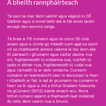
A bheith rannpháirteach
Tá saol na mac léinn saibhir agus éagsúil in OÉ
Gaillimh agus is iomaí taithí atá le fáil anois taobh
amuigh den seomra ranga.
Tá breis is 110 cumann agus os cionn 50 club
anseo agus is cinnte go mbeidh suim agat sa spórt
nó sa chaitheamh aimsire céanna le mic léinn eile.
Bí páirteach i gCumann agus casfar daoine nua
ort, foghlaimeoidh tú scileanna nua, cuirfidh tú
spéis in ábhair nua, foghlaimeoidh tú rudaí nua
agus rachaidh tú ar aistir iontacha. Cuireann
cumainn an tsiamsaíocht saor in aisce/saor is fearr
i nGaillimh ar fáil. Is iad ár gcumainn na cumainn is
fearr sa tír agus is mó a bhfuil Gradaim Náisiúnta
na gCumann (BICS) bainte amach acu. Mura
bhfuil cumann againn a thaitneodh leat molaimid
do mhic léinn ceann nua a bhunú.