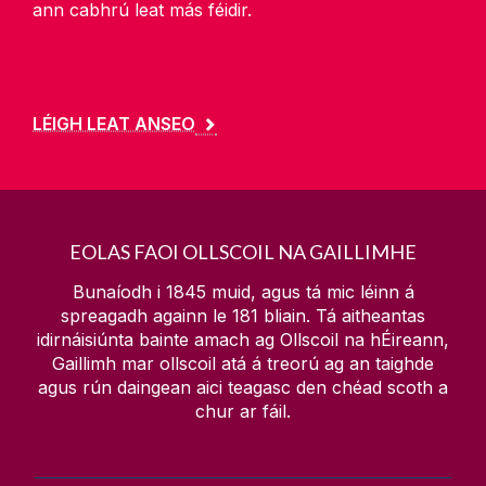
ann cabhrú leat más féidir.
LÉIGH LEAT ANSEO
EOLAS FAOI OLLSCOIL NA GAILLIMHE
Bunaíodh i 1845 muid, agus tá mic léinn á
spreagadh againn le
181
bliain. Tá aitheantas
idirnáisiúnta bainte amach ag Ollscoil na hÉireann,
Gaillimh mar ollscoil atá á treorú ag an taighde
agus rún daingean aici teagasc den chéad scoth a
chur ar fáil.