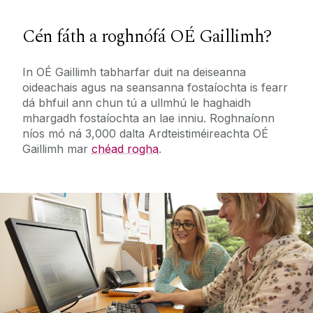
Cén fáth a roghnófá OÉ Gaillimh?
In OÉ Gaillimh tabharfar duit na deiseanna
oideachais agus na seansanna fostaíochta is fearr
dá bhfuil ann chun tú a ullmhú le haghaidh
mhargadh fostaíochta an lae inniu. Roghnaíonn
níos mó ná 3,000 dalta Ardteistiméireachta OÉ
Gaillimh mar
chéad rogha
.