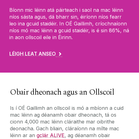
Bíonn mic léinn atá páirteach i saol na mac léinn
níos sásta agus, dá bharr sin, éiríonn níos fearr
leo ina gcuid staidéir. In OÉ Gaillimh, críochnaíonn
níos mó mac léinn a gcuid staidéir, is é sin 86%, ná
in aon ollscoil eile in Éirinn.
LÉIGH LEAT ANSEO
Obair dheonach agus an Ollscoil
Is í OÉ Gaillimh an ollscoil is mó a mbíonn a cuid
mac léinn ag déanamh obair dheonach, tá os
cionn 4,000 mac léinn cláraithe mar oibrithe
deonacha. Gach bliain, cláraíonn na mílte mac
léinn ar an
gclár ALIVE
, ag déanamh obair