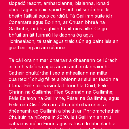
siopadóireacht, amharclanna, bialanna, ionaid
Clár Ambasadóir na Mac Léinn
cheoil agus ionaid spóirt – ach níl sí rómhór le
bheith fáiltiúil agus cairdiúil. Tá Gaillimh suite idir
Conamara agus Boirinn, ar Chuan bhreá na
Mic Léinn Rochtana
Gaillimhe, ní bhfaighidh tú áit níos áille. Cé go
bhfuil an áit fuinniúil le daonra óg agus
Eolas faoi Ghaillimh
ilchineálach, tá stair agus traidisiún ag baint leis an
gcathair ag an am céanna.
Gníomhaíochtaí ar an gcampas
Tá cáil orainn mar chathair a dhéanann ceiliúradh
ar na healaíona agus ar an amharclannaíocht.
Do Thuismitheoirí agus Caomhnóirí
Cathair chultúrtha í seo a mheallann na mílte
cuairteoirí chuig féilte a bhíonn ar siúl ar feadh na
bliana: Féile Idirnáisiúnta Litríochta Cúirt; Féile
Ghrinn na Gaillimhe; Fleá Scannán na Gaillimhe;
Féile Ealaíon na Gaillimhe; Rásaí na Gaillimhe; agus
Féile na nOisrí. Sin an fáth a bhfuil iarratas á
dhéanamh ag Gaillimh a bheith ar Phríomhchathair
Chultúir na hEorpa in 2020. Is í Gaillimh an tríú
cathair is mó in Éirinn agus is fusa do bhealach a