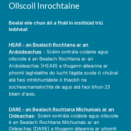
Ollscoil Inrochtaine
Bealaí eile chun áit a fháil in institiúid tríú
leibhéal:
HEAR - an Bealach Rochtana ar an
Ardoideachas
- Scéim iontrála coláiste agus
ollscoile é an Bealach Rochtana ar an
Ardoideachas (HEAR) a thugann áiteanna ar
phointí laghdaithe do lucht fágála scoile ó chúlraí
atá faoi mhíbhuntáiste ó thaobh na
socheacnamaíochta de agus atá faoi bhun 23
bliain d'aois.
DARE - an Bealach Rochtana Míchumais ar an
Oideachas
-
Scéim iontrála coláiste agus ollscoile
é an Bealach Rochtana Míchumais ar an
Oideachas (DARE) a thugann áiteanna ar phointí