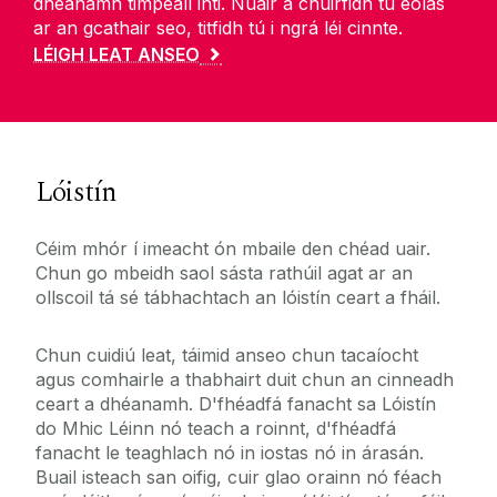
dhéanamh timpeall inti. Nuair a chuirfidh tú eolas
ar an gcathair seo, titfidh tú i ngrá léi cinnte.
LÉIGH LEAT ANSEO
Lóistín
Céim mhór í imeacht ón mbaile den chéad uair.
Chun go mbeidh saol sásta rathúil agat ar an
ollscoil tá sé tábhachtach an lóistín ceart a fháil.
Chun cuidiú leat, táimid anseo chun tacaíocht
agus comhairle a thabhairt duit chun an cinneadh
ceart a dhéanamh. D'fhéadfá fanacht sa Lóistín
do Mhic Léinn nó teach a roinnt, d'fhéadfá
fanacht le teaghlach nó in iostas nó in árasán.
Buail isteach san oifig, cuir glao orainn nó féach