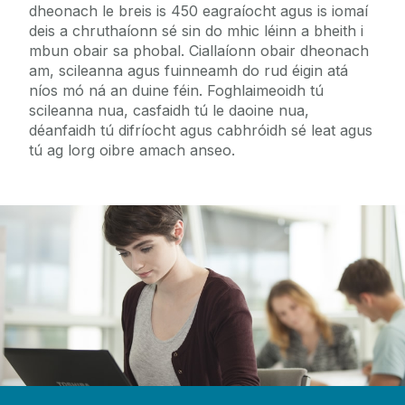
dheonach le breis is 450 eagraíocht agus is iomaí
deis a chruthaíonn sé sin do mhic léinn a bheith i
mbun obair sa phobal. Ciallaíonn obair dheonach
am, scileanna agus fuinneamh do rud éigin atá
níos mó ná an duine féin. Foghlaimeoidh tú
scileanna nua, casfaidh tú le daoine nua,
déanfaidh tú difríocht agus cabhróidh sé leat agus
tú ag lorg oibre amach anseo.