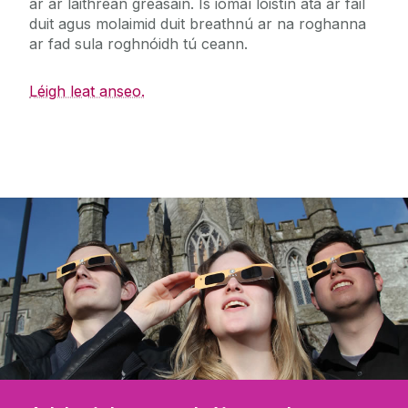
ar ár láithreán gréasáin. Is iomaí lóistín atá ar fáil
duit agus molaimid duit breathnú ar na roghanna
ar fad sula roghnóidh tú ceann.
Léigh leat anseo.