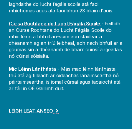
laghdaithe do lucht fágála scoile atá faoi
mhíchumas agus atá faoi bhun 23 bliain d'aois.
Cúrsa Rochtana do Lucht Fágála Scoile
-
Feilfidh
an Cúrsa Rochtana do Lucht Fágála Scoile do
mhic léinn a bhfuil an-suim acu staidéar a
dhéanamh ag an tríú leibhéal, ach nach bhfuil ar a
gcumas sin a dhéanamh de bharr cúinsí airgeadais
nó cúinsí sóisialta.
Mic Léinn Lánfhásta
- Más mac léinn lánfhásta
thú atá ag filleadh ar oideachas lánaimseartha nó
páirtaimseartha, is iomaí cúrsaí agus tacaíocht atá
ar fáil in OÉ Gaillimh duit.
LÉIGH LEAT ANSEO