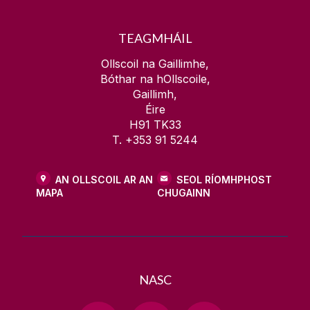
TEAGMHÁIL
Ollscoil na Gaillimhe,
Bóthar na hOllscoile,
Gaillimh,
Éire
H91 TK33
T. +353 91 5244
AN OLLSCOIL AR AN
SEOL RÍOMHPHOST
MAPA
CHUGAINN
NASC