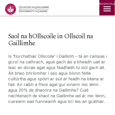
Léim go Ábhar
ROGHCHLÁ
◅
▻
Saol na hOllscoile in Ollscoil na
Gaillimhe
Is ‘fíorchathair Ollscoile’ í Gaillimh – tá an campas i
gcroí na cathrach, agus gach áis a bheadh uait ar
leac an dorais agat agus féadfaidh tú siúl gach áit.
Áit bheo bhríomhar í seo agus bíonn féilte
cultúrtha agus spóirt ar siúl ar feadh na bliana ar
fad. An raibh a fhios agat gur ionann mic léinn
agus 20% de dhaonra na Gaillimhe? Cuid
riachtanach de shaol na Gaillimhe iad ár mic léinn,
cuireann siad fuinneamh agus brí leis an gcathair.