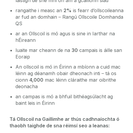
laistigh de shé mhí ón am a gcáilíonn siad
rangaithe i measc an
2%
is fearr d’ollscoileanna
ar fud an domhain – Rangú Ollscoile Domhanda
QS
ar an Ollscoil is mó agus is sine in Iarthar na
hÉireann
luaite mar cheann de na
30
campais is áille san
Eoraip
An ollscoil is mó in Éirinn a mbíonn a cuid mac
léinn ag déanamh obair dheonach inti – tá os
cionn
4,000
mac léinn cláraithe mar oibrithe
deonacha
an campas is mó a bhfuil bithéagsúlacht ag
baint leis in Éirinn
Tá Ollscoil na Gaillimhe ar thús cadhnaíochta ó
thaobh taighde de sna réimsí seo a leanas: