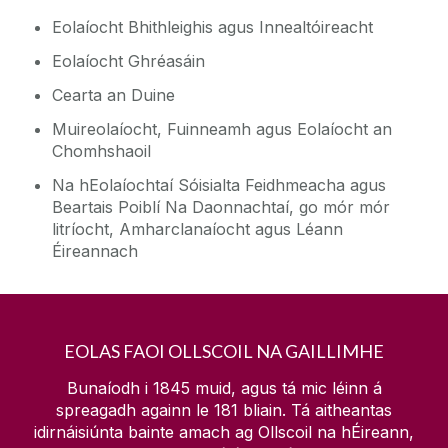
Eolaíocht Bhithleighis agus Innealtóireacht
Eolaíocht Ghréasáin
Cearta an Duine
Muireolaíocht, Fuinneamh agus Eolaíocht an
Chomhshaoil
Na hEolaíochtaí Sóisialta Feidhmeacha agus
Beartais Poiblí Na Daonnachtaí, go mór mór
litríocht, Amharclanaíocht agus Léann
Éireannach
EOLAS FAOI OLLSCOIL NA GAILLIMHE
Bunaíodh i 1845 muid, agus tá mic léinn á
spreagadh againn le
181
bliain. Tá aitheantas
idirnáisiúnta bainte amach ag Ollscoil na hÉireann,