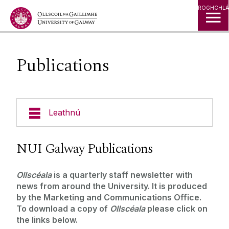
Léim go Ábhar
ROGHCHLÁ
Publications
Leathnú
Experts Directory
NUI Galway Publications
Filming on Campus
‌Ollscéala
is a quarterly staff newsletter with
news from around the University. It is produced
Publications
by the Marketing and Communications Office.
To download a copy of
Ollscéala
please click on
the links below.
Nuacht & Imeachtaí