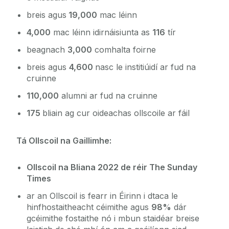
breis agus
19,000
mac léinn
4,000
mac léinn idirnáisiunta as
116
tír
beagnach
3,000
comhalta foirne
breis agus
4,600
nasc le institiúidí ar fud na
cruinne
110,000
alumni ar fud na cruinne
175
bliain ag cur oideachas ollscoile ar fáil
Tá Ollscoil na Gaillimhe
:
Ollscoil na Bliana 2022 de réir
The Sunday
Times
ar an Ollscoil is fearr in Éirinn i dtaca le
hinfhostaitheacht céimithe agus
98%
dár
gcéimithe fostaithe nó i mbun staidéar breise