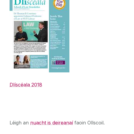
Dlíscéala 2018
An nuacht is deireanaí
Léigh an
nuacht is deireanaí
faoin Ollscoil.