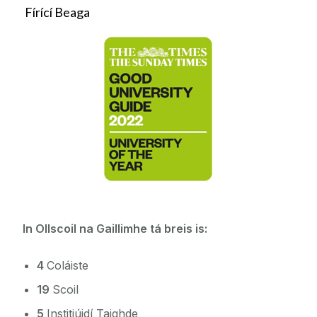
Fírící Beaga
In Ollscoil na Gaillimhe tá breis is
:
4
Coláiste
19
Scoil
5
Institiúidí Taighde