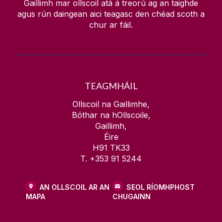
Gaillimh mar ollscoil atá á treorú ag an taighde
agus rún daingean aici teagasc den chéad scoth a
chur ar fáil.
TEAGMHÁIL
Ollscoil na Gaillimhe,
Bóthar na hOllscoile,
Gaillimh,
Éire
H91 TK33
T. +353 91 5244
AN OLLSCOIL AR AN
SEOL RÍOMHPHOST
MAPA
CHUGAINN