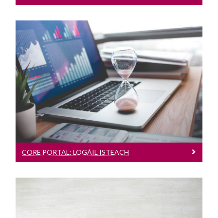
Core Portal: Logáil Isteach
Core Portal, Duillíní pá & P60 ar líne,
Sonraí Conartha
CORE PORTAL: LOGÁIL ISTEACH