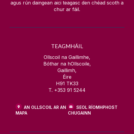
agus rún daingean aici teagasc den chéad scoth a
chur ar fáil.
TEAGMHÁIL
Ollscoil na Gaillimhe,
Bóthar na hOllscoile,
Gaillimh,
Éire
H91 TK33
T. +353 91 5244
AN OLLSCOIL AR AN
SEOL RÍOMHPHOST
MAPA
CHUGAINN