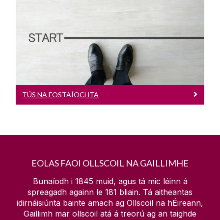
Tús Na Fostaíochta
An t-eolas ar fad faoi Phárolla & Costais
TÚS NA FOSTAÍOCHTA
EOLAS FAOI OLLSCOIL NA GAILLIMHE
Bunaíodh i 1845 muid, agus tá mic léinn á
spreagadh againn le
181
bliain. Tá aitheantas
idirnáisiúnta bainte amach ag Ollscoil na hÉireann,
Gaillimh mar ollscoil atá á treorú ag an taighde