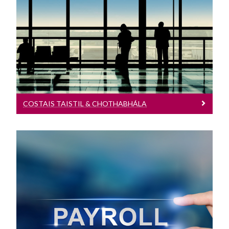
Costais Taistil & Chothabhála
Costais Taistil & Chothabhála, an t-eolas
ar fad a bheidh uait
COSTAIS TAISTIL & CHOTHABHÁLA
Eolas Faoin BPárolla
Gheobhaidh tú freagra do cheiste faoin
bpárolla anseo