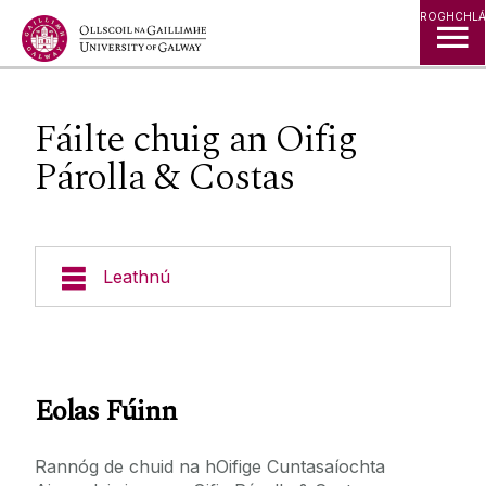
Léim go Ábhar
ROGHCHLÁ
Fáilte chuig an Oifig
Párolla & Costas
Leathnú
Cúrsaí
Foirgnimh & Eastáit
Eolas Fúinn
Seirbhísí do Mhic Léinn
Rannóg de chuid na hOifige Cuntasaíochta