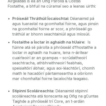
Airgeadais is ea an Oifig Párolla & Costas
Fostaithe, a bhfuil na cúramaí seo a leanas uirthi:
Cumainn na Mac Léinn
Próiseáil Thráthúil Íocaíochtaí:
Déanaimid pá
Oifig an Uachtaráin Ionaid & Meabhránaí
agus tuarastal na gcomhaltaí foirne, agus pinsin
na gcomhaltaí foirne ar scor, a phróiseáil go
Láithreán na Foirne
tráthúil ar bhonn seachtainiúil agus míosúil.
Fostaithe a Íoctar in aghaidh na hUaire:
Is
An tIonad Forbartha Gairmeacha
fúinne atá sé párolla a phróiseáil d’fhostaithe a
íoctar in aghaidh na huaire, lena n-áirítear
cuairteoirí ar an gcampas – scrúdaitheoirí
Lá Oscailte Fochéime
seachtracha, athbhreithneoirí feabhais,
speisialtóirí ábhair, agus aoi-léachtóirí, chomh
Clárlann
maith le hacadóirí páirtaimseartha a oibríonn
mar chomhaltaí foirne tacaíochta teagaisc.
Foirmeacha na hOifige Párolla & Costais
Stipinní Scoláireachta:
Déanaimid stipinní
scoláireachta atá tionscanta ag Oifig na gCuntas
Daltaí Ardteistiméireachta
Taighde a phróiseáil trí Core, an t-ardán