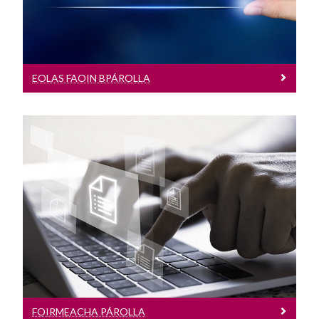
EOLAS FAOIN BPÁROLLA
Foirmeacha Párolla
Foirmeacha d’Fhostaithe a Íoctar in
aghaidh na hUaire, foirmeacha ASC,
etc.
FOIRMEACHA PÁROLLA