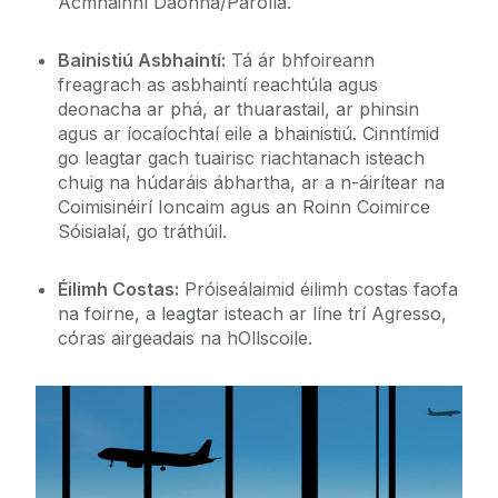
Acmhainní Daonna/Párolla.
Roghnaigh Iarchéim
Bainistiú Asbhaintí:
Tá ár bhfoireann
Fáilte chuig an Oifig Párolla & Costas
freagrach as asbhaintí reachtúla agus
deonacha ar phá, ar thuarastail, ar phinsin
agus ar íocaíochtaí eile a bhainistiú. Cinntímid
Costais Taistil & Chothabhála
go leagtar gach tuairisc riachtanach isteach
Eolas faoi Phárolla
chuig na húdaráis ábhartha, ar a n-áirítear na
Coimisinéirí Ioncaim agus an Roinn Coimirce
Sóisialaí, go tráthúil.
Éilimh Costas:
Próiseálaimid éilimh costas faofa
na foirne, a leagtar isteach ar líne trí Agresso,
córas airgeadais na hOllscoile.