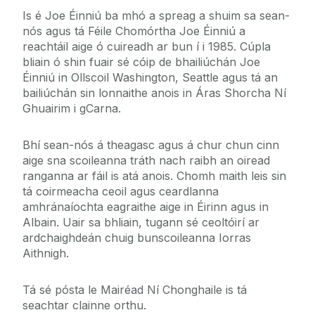
Is é Joe Éinniú ba mhó a spreag a shuim sa sean-
nós agus tá Féile Chomórtha Joe Éinniú a
reachtáil aige ó cuireadh ar bun í i 1985. Cúpla
bliain ó shin fuair sé cóip de bhailiúchán Joe
Éinniú in Ollscoil Washington, Seattle agus tá an
bailiúchán sin lonnaithe anois in Áras Shorcha Ní
Ghuairim i gCarna.
Bhí sean-nós á theagasc agus á chur chun cinn
aige sna scoileanna tráth nach raibh an oiread
ranganna ar fáil is atá anois. Chomh maith leis sin
tá coirmeacha ceoil agus ceardlanna
amhránaíochta eagraithe aige in Éirinn agus in
Albain. Uair sa bhliain, tugann sé ceoltóirí ar
ardchaighdeán chuig bunscoileanna Iorras
Aithnigh.
Tá sé pósta le Mairéad Ní Chonghaile is tá
seachtar clainne orthu.