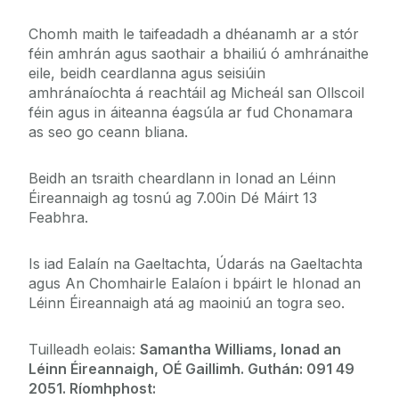
Chomh maith le taifeadadh a dhéanamh ar a stór
féin amhrán agus saothair a bhailiú ó amhránaithe
eile, beidh ceardlanna agus seisiúin
amhránaíochta á reachtáil ag Micheál san Ollscoil
féin agus in áiteanna éagsúla ar fud Chonamara
as seo go ceann bliana.
Beidh an tsraith cheardlann in Ionad an Léinn
Éireannaigh ag tosnú ag 7.00in Dé Máirt 13
Feabhra.
Is iad Ealaín na Gaeltachta, Údarás na Gaeltachta
agus An Chomhairle Ealaíon i bpáirt le hIonad an
Léinn Éireannaigh atá ag maoiniú an togra seo.
Tuilleadh eolais:
Samantha Williams, Ionad an
Léinn Éireannaigh, OÉ Gaillimh. Guthán: 091 49
2051. Ríomhphost: