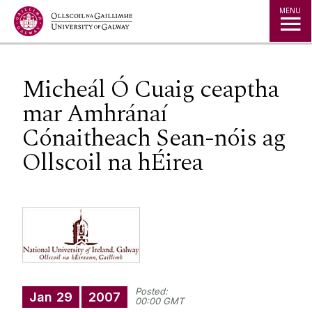
Jump to Content
MENU
Micheál Ó Cuaig ceaptha
mar Amhránaí
Cónaitheach Sean-nóis ag
Ollscoil na hÉirea
Posted:
Jan
29
2007
00:00 GMT