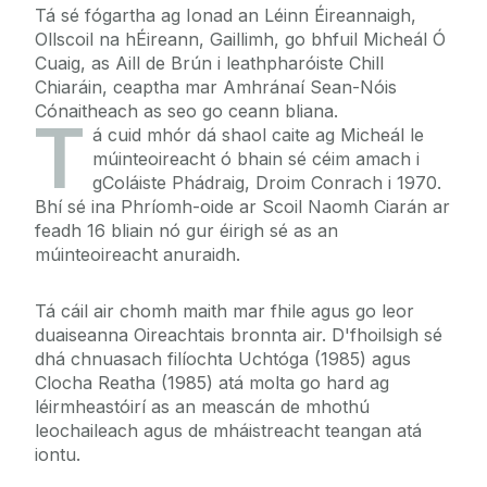
Tá sé fógartha ag Ionad an Léinn Éireannaigh,
Ollscoil na hÉireann, Gaillimh, go bhfuil Micheál Ó
Cuaig, as Aill de Brún i leathpharóiste Chill
Chiaráin, ceaptha mar Amhránaí Sean-Nóis
Cónaitheach as seo go ceann bliana.
T
á cuid mhór dá shaol caite ag Micheál le
múinteoireacht ó bhain sé céim amach i
gColáiste Phádraig, Droim Conrach i 1970.
Bhí sé ina Phríomh-oide ar Scoil Naomh Ciarán ar
feadh 16 bliain nó gur éirigh sé as an
múinteoireacht anuraidh.
Tá cáil air chomh maith mar fhile agus go leor
duaiseanna Oireachtais bronnta air. D'fhoilsigh sé
dhá chnuasach filíochta Uchtóga (1985) agus
Clocha Reatha (1985) atá molta go hard ag
léirmheastóirí as an meascán de mhothú
leochaileach agus de mháistreacht teangan atá
iontu.