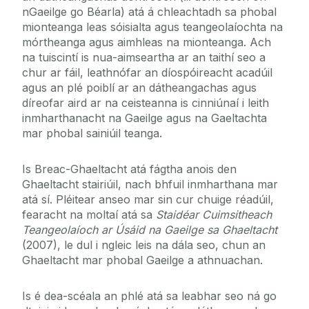
nGaeilge go Béarla) atá á chleachtadh sa phobal
mionteanga leas sóisialta agus teangeolaíochta na
mórtheanga agus aimhleas na mionteanga. Ach
na tuiscintí is nua-aimseartha ar an taithí seo a
chur ar fáil, leathnófar an díospóireacht acadúil
agus an plé poiblí ar an dátheangachas agus
díreofar aird ar na ceisteanna is cinniúnaí i leith
inmharthanacht na Gaeilge agus na Gaeltachta
mar phobal sainiúil teanga.
Is Breac-Ghaeltacht atá fágtha anois den
Ghaeltacht stairiúil, nach bhfuil inmharthana mar
atá sí. Pléitear anseo mar sin cur chuige réadúil,
fearacht na moltaí atá sa
Staidéar Cuimsitheach
Teangeolaíoch ar Úsáid na Gaeilge sa Ghaeltacht
(2007), le dul i ngleic leis na dála seo, chun an
Ghaeltacht mar phobal Gaeilge a athnuachan.
Is é dea-scéala an phlé atá sa leabhar seo ná go