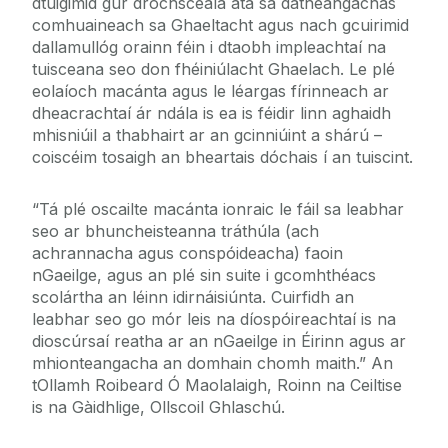
dtuigimid gur drochscéala atá sa dátheangachas
comhuaineach sa Ghaeltacht agus nach gcuirimid
dallamullóg orainn féin i dtaobh impleachtaí na
tuisceana seo don fhéiniúlacht Ghaelach. Le plé
eolaíoch macánta agus le léargas fírinneach ar
dheacrachtaí ár ndála is ea is féidir linn aghaidh
mhisniúil a thabhairt ar an gcinniúint a shárú –
coiscéim tosaigh an bheartais dóchais í an tuiscint.
“Tá plé oscailte macánta ionraic le fáil sa leabhar
seo ar bhuncheisteanna tráthúla (ach
achrannacha agus conspóideacha) faoin
nGaeilge, agus an plé sin suite i gcomhthéacs
scolártha an léinn idirnáisiúnta. Cuirfidh an
leabhar seo go mór leis na díospóireachtaí is na
dioscúrsaí reatha ar an nGaeilge in Éirinn agus ar
mhionteangacha an domhain chomh maith.”
An
tOllamh Roibeard Ó Maolalaigh, Roinn na Ceiltise
is na Gàidhlige, Ollscoil Ghlaschú.