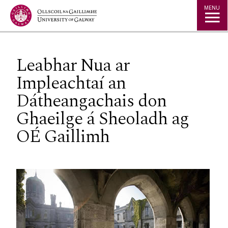
Jump to Content
MENU
Leabhar Nua ar
Impleachtaí an
Dátheangachais don
Ghaeilge á Sheoladh ag
OÉ Gaillimh