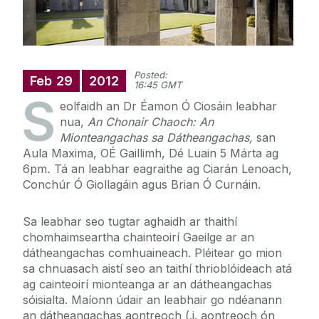
Posted:
Feb
29
2012
16:45 GMT
S
eolfaidh an Dr Éamon Ó Ciosáin leabhar
nua,
An Chonair Chaoch: An
Mionteangachas sa Dátheangachas,
san
Aula Maxima, OÉ Gaillimh, Dé Luain 5 Márta ag
6pm
.
Tá an leabhar eagraithe ag Ciarán Lenoach,
Conchúr Ó Giollagáin agus Brian Ó Curnáin.
Sa leabhar seo tugtar aghaidh ar thaithí
chomhaimseartha chainteoirí Gaeilge ar an
dátheangachas comhuaineach. Pléitear go mion
sa chnuasach aistí seo an taithí thrioblóideach atá
ag cainteoirí mionteanga ar an dátheangachas
sóisialta. Maíonn údair an leabhair go ndéanann
an dátheangachas aontreoch (.i. aontreoch ón