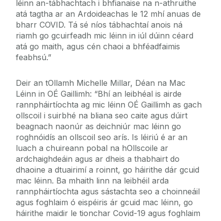
léinn an-tábhachtach i bhfianaise na n-athruithe
atá tagtha ar an Ardoideachas le 12 mhí anuas de
bharr COVID. Tá sé níos tábhachtaí anois ná
riamh go gcuirfeadh mic léinn in iúl dúinn céard
atá go maith, agus cén chaoi a bhféadfaimis
feabhsú.”
Deir an tOllamh Michelle Millar, Déan na Mac
Léinn in OÉ Gaillimh: “Bhí an leibhéal is airde
rannpháirtíochta ag mic léinn OÉ Gaillimh as gach
ollscoil i suirbhé na bliana seo caite agus dúirt
beagnach naonúr as deichniúr mac léinn go
roghnóidís an ollscoil seo arís. Is léiriú é ar an
luach a chuireann pobal na hOllscoile ar
ardchaighdeáin agus ar dheis a thabhairt do
dhaoine a dtuairimí a roinnt, go háirithe dár gcuid
mac léinn. Ba mhaith linn na leibhéil arda
rannpháirtíochta agus sástachta seo a choinneáil
agus foghlaim ó eispéiris ár gcuid mac léinn, go
háirithe maidir le tionchar Covid-19 agus foghlaim