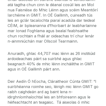
atá tagtha chun cinn le déanaí cosúil leis an Mol
nua Faisnéise do Mhic Léinn agus scéim Meantóirí
Iarchéime in GMIT. In OÉ Gaillimh, cuireadh tús
leis an gclár tacaíochta piaraí acadúla dar teideal
CÉIM, ár bpleananna d’fhorbairt ár leabharlainne
mar Ionad Foghlama agus bealaí feabhsaithe
chun rochtain a fháil ar oideachas trí chur lenár
n-ainmniúchán mar Ollscoil Tearmainn.
Anuraidh, ghlac 44,707 mac léinn as 26 institiúid
ardoideachais páirt sa suirbhé agus ghlac
beagnach 40% de mhic léinn incháilithe in GMIT
agus in OÉ Gaillimh páirt ann.
Deir Aedín Ó hEocha, Cláraitheoir Cúnta GMIT: “I
suirbhéanna roimhe seo, léirigh mic léinn GMIT go
raibh caighdeán ard ag baint lena n-
idirghníomhaíochtaí leis an bhfoireann agus le
héifeachtacht an teagaisc. Tá aiseolas ó mhic