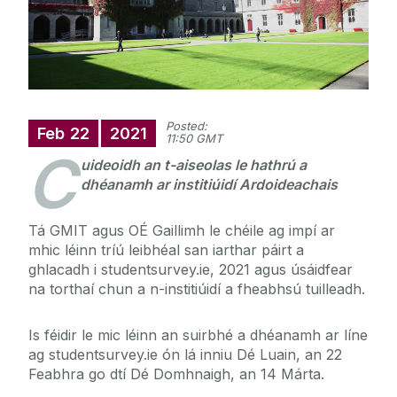
Posted:
Feb
22
2021
11:50 GMT
C
uideoidh an t-aiseolas le hathrú a
dhéanamh ar institiúidí Ardoideachais
Tá GMIT agus OÉ Gaillimh le chéile ag impí ar
mhic léinn tríú leibhéal san iarthar páirt a
ghlacadh i studentsurvey.ie, 2021 agus úsáidfear
na torthaí chun a n-institiúidí a fheabhsú tuilleadh.
Is féidir le mic léinn an suirbhé a dhéanamh ar líne
ag studentsurvey.ie ón lá inniu Dé Luain, an 22
Feabhra go dtí Dé Domhnaigh, an 14 Márta.