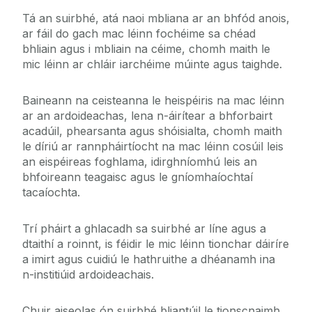
Tá an suirbhé, atá naoi mbliana ar an bhfód anois,
ar fáil do gach mac léinn fochéime sa chéad
bhliain agus i mbliain na céime, chomh maith le
mic léinn ar chláir iarchéime múinte agus taighde.
Baineann na ceisteanna le heispéiris na mac léinn
ar an ardoideachas, lena n-áirítear a bhforbairt
acadúil, phearsanta agus shóisialta, chomh maith
le díriú ar rannpháirtíocht na mac léinn cosúil leis
an eispéireas foghlama, idirghníomhú leis an
bhfoireann teagaisc agus le gníomhaíochtaí
tacaíochta.
Trí pháirt a ghlacadh sa suirbhé ar líne agus a
dtaithí a roinnt, is féidir le mic léinn tionchar dáiríre
a imirt agus cuidiú le hathruithe a dhéanamh ina
n-institiúid ardoideachais.
Chuir aiseolas ón suirbhé bliantúil le tionscnaimh