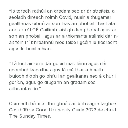
“Is toradh rathúil an gradam seo ar ár straitéis, a
seoladh díreach roimh Covid, nuair a thugamar
gealltanas oibriú ar son leas an phobail. Teist atá
ann ar ról OÉ Gaillimh laistigh den phobal agus ar
son an phobail, agus ar a thiomanta atáimid dár n-
áit féin trí bhreathnú níos faide i gcéin le fiosracht
agus le huaillmhian.
“Tá lúcháir orm dár gcuid mac léinn agus dár
gcomhghleacaithe agus tá mé thar a bheith
buíoch díobh go bhfuil an gealltanas seo á chur i
gcrích, agus go dtugann an gradam seo
aitheantas dó.”
Cuireadh béim ar thrí ghné dár bhfreagra taighde
Covid-19 sa Good University Guide 2022 de chuid
The Sunday Times.