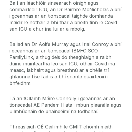
Ba í an léachtóir sinsearach oinigh agus
comhairleoir ICU, an Dr Bairbre McNicholas a bhí
i gceannas ar an tionscadal taighde domhanda
maidir le hothair a bhí thar a bheith tinn le Covid
san ICU a chur ina luí ar a mbolg.
Ba iad an Dr Aoife Murray agus Irial Conroy a bhí
i gceannas ar an tionscadal IBM-CISCO
FamilyLink, a thug deis do theaghlaigh a raibh
duine muinteartha leo san ICU, othair Covid ina
measc, labhairt agus breathnú ar a chéile trí
ghlaonna físe fad is a bhí srianta cuairteoirí i
bhfeidhm.
Tá an tOllamh Máire Connolly i gceannas ar an
tionscadal AE Pandem II atá i mbun pleanála agus
ullmhúcháin do phaindéimí na todhchaí.
Thréaslaigh OÉ Gaillimh le GMIT chomh maith