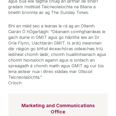
agus bua eile tagtha chuig an iarthar de bharr
gradam Institiúid Teicneolaíochta na Bliana a
bheith bronnta air ag The Sunday Times.
Bhí an méid seo a leanas le rá ag an Ollamh
Ciarán Ó hÓgartaigh: “Déanaim comhghairdeas le
gach duine in GMIT agus go háirithe leis an Dr
Orla Flynn, Uachtarán GMIT. Is ardú meanman
dár réigiún go bhfuil éiceachóras oideachais tríú
leibhéal chomh láidir, chomh huaillmhianach agus
chomh hiomaíoch againn agus is iontach an
spreagadh é chomh maith agus GMIT ag cur tús
lena aistear nua i dtreo stádais mar Ollscoil
Teicneolaíochta.”
Críoch
Marketing and Communications
Office