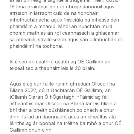
as an bhfreagra taighde a thugamar i leith Covid-
19 lena n-áirítear an cur chuige daonnúil agus
atruach in iarracht cuid de na tionchair
mhothúchánacha agus fhisiciúla ba mheasa den
phaindéim a mhaolú. Mhol an nuachtán muid
chomh maith as an ról ceannasach a ghlacamar
sa phleanáil straitéiseach agus san ullmhúchán do
phaindéimí na todhchaí.
Is é seo an ceathrú geábh ag OÉ Gaillimh an
teideal seo a thabhairt leis le 20 bliain.
Agus é ag cur fáilte roimh ghradam Ollscoil na
Bliana 2022, dúirt Uachtarán OÉ Gaillimh, an
tOllamh Ciarán Ó hÓgartaigh: “Táimid ag fáil
aitheantais mar Ollscoil na Bliana tar éis bliain a
bhí thar a bheith dúshlánach do chách a chur
dínn. Is iad an daonnacht agus an cineáltas atá
léirithe ag ár bpobal na tréithe ba mhó a chur OÉ
Gaillimh chun cinn.