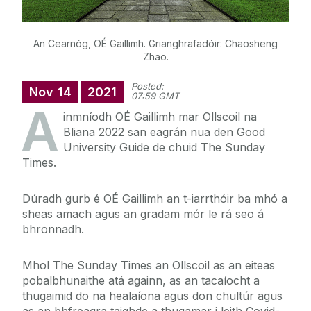
An Cearnóg, OÉ Gaillimh. Grianghrafadóir: Chaosheng
Zhao.
Posted:
Nov
14
2021
07:59 GMT
A
inmníodh OÉ Gaillimh mar Ollscoil na
Bliana 2022 san eagrán nua den Good
University Guide de chuid The Sunday
Times.
Dúradh gurb é OÉ Gaillimh an t-iarrthóir ba mhó a
sheas amach agus an gradam mór le rá seo á
bhronnadh.
Mhol The Sunday Times an Ollscoil as an eiteas
pobalbhunaithe atá againn, as an tacaíocht a
thugaimid do na healaíona agus don chultúr agus