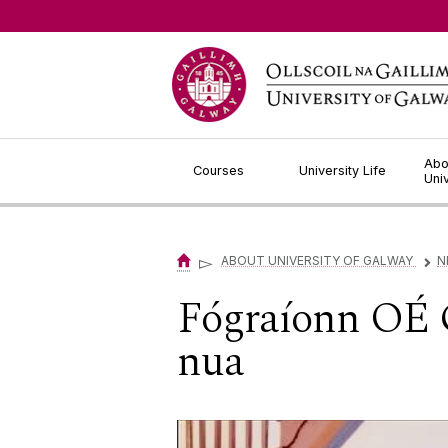
Jump to Content
Abo
Courses
University Life
Uni
▻
ABOUT UNIVERSITY OF GALWAY
N
▻
Fógraíonn OÉ 
nua