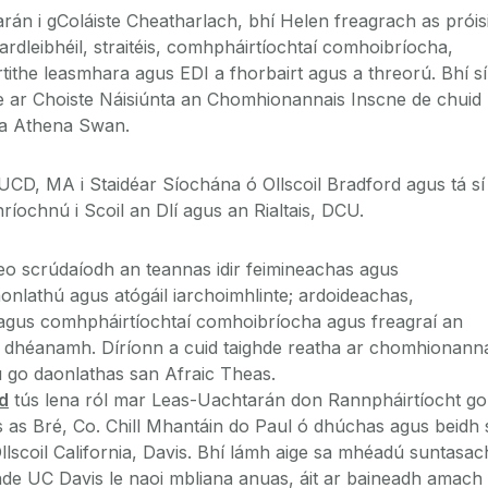
rán i gColáiste Cheatharlach, bhí Helen freagrach as próis
 ardleibhéil, straitéis, comhpháirtíochtaí comhoibríocha,
tithe leasmhara agus EDI a fhorbairt agus a threorú. Bhí sí
e ar Choiste Náisiúnta an Chomhionannais Inscne de chuid
ta Athena Swan.
CD, MA i Staidéar Síochána ó Ollscoil Bradford agus tá sí 
íochnú i Scoil an Dlí agus an Rialtais, DCU.
seo scrúdaíodh an teannas idir feimineachas agus
onlathú agus atógáil iarchoimhlinte; ardoideachas,
 agus comhpháirtíochtaí comhoibríocha agus freagraí an
n a dhéanamh. Díríonn a cuid taighde reatha ar chomhionann
iú go daonlathas san Afraic Theas.
d
tús lena ról mar Leas-Uachtarán don Rannpháirtíocht go
Is as Bré, Co. Chill Mhantáin do Paul ó dhúchas agus beidh 
 Ollscoil California, Davis. Bhí lámh aige sa mhéadú suntasac
ghde UC Davis le naoi mbliana anuas, áit ar baineadh amach