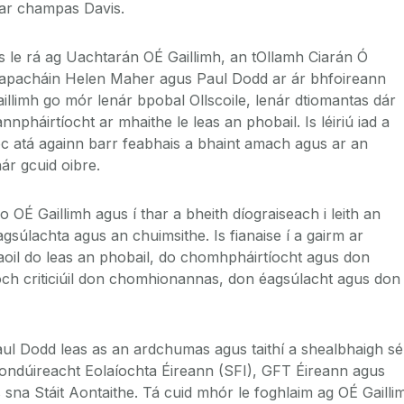
ar champas Davis.
s le rá ag Uachtarán OÉ Gaillimh, an tOllamh Ciarán Ó
ceapacháin Helen Maher agus Paul Dodd ar ár bhfoireann
illimh go mór lenár bpobal Ollscoile, lenár dtiomantas dár
npháirtíocht ar mhaithe le leas an phobail. Is léiriú iad a
c atá againn barr feabhais a bhaint amach agus ar an
nár gcuid oibre.
OÉ Gaillimh agus í thar a bheith díograiseach i leith an
súlachta agus an chuimsithe. Is fianaise í a gairm ar
aoil do leas an phobail, do chomhpháirtíocht agus don
ch criticiúil don chomhionannas, don éagsúlacht agus don
Paul Dodd leas as an ardchumas agus taithí a shealbhaigh sé
 Fondúireacht Eolaíochta Éireann (SFI), GFT Éireann agus
 sna Stáit Aontaithe. Tá cuid mhór le foghlaim ag OÉ Gailli