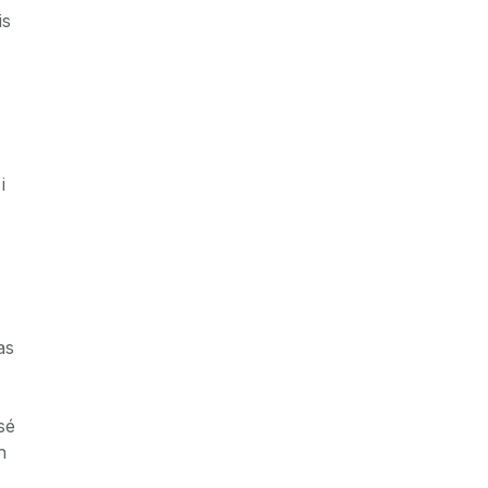
is
i
as
sé
h