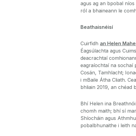
agus ag an bpobal níos 
ról a bhaineann le comhp
Beathaisnéisí
Cuirfidh
an Helen Mahe
Éagsúlachta agus Cuimsit
deacrachtaí comhionanna
eagraíochtaí na sochaí p
Cosán, Tamhlacht; Ionad
i mBaile Átha Cliath. C
bhliain 2019, an chéad 
Bhí Helen ina Breathnói
chomh maith; bhí sí mar
Shíocháin agus Athmhuin
pobalbhunaithe i leith n