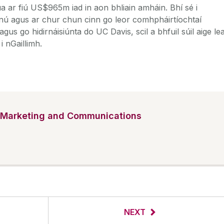
a ar fiú US$965m iad in aon bhliain amháin. Bhí sé i
nú agus ar chur chun cinn go leor comhpháirtíochtaí
 agus go hidirnáisiúnta do UC Davis, scil a bhfuil súil aige le
 i nGaillimh.
Marketing and Communications
NEXT