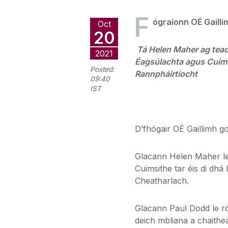
F
ógraíonn OÉ Gaill
Oct
20
Tá Helen Maher ag tea
2021
Éagsúlachta agus Cuim
Posted:
Rannpháirtíocht
09:40
IST
D’fhógair OÉ Gaillimh g
Glacann Helen Maher le
Cuimsithe tar éis di dh
Cheatharlach.
Glacann Paul Dodd le r
deich mbliana a chaitheam