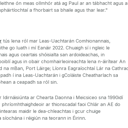
leithne ón meas ollmhór atá ag Paul ar an tábhacht agus 
háirtíochtaí a fhorbairt sa bhaile agus thar lear."
r
tús lena ról mar Leas-Uachtarán Comhionannais,
he go luath i mí Eanáir 2022. Chuaigh sí i ngleic le
is agus ceartais shóisialta san ardoideachas, in
oiblí agus in obair chomhairleoireachta lena n-áirítear An
 na mBan, Port Láirge; Líonra Eagraíochtaí Lár na Cathra
eapadh í ina Leas-Uachtarán i gColáiste Cheatharlach sa
bhean a ceapadh sa ról sin.
r Idirnáisiúnta ar Chearta Daonna i Meicsiceo sna 1990idí
 phríomhthaighdeoir ar thionscadal faoi Chlár an AE do
tearas maidir le dea-chleachtas i gcur chuige
a síochána i réigiún na teorann in Éirinn.