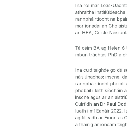
Ina ról mar Leas-Uachta
athraithe institiúideacha
rannpháirtíocht na bpáir
mar ionadaí an Choláist
an HEA, Coiste Náisiún
Tá céim BA ag Helen ó U
mbun tráchtas PhD a chr
Ina cuid taighde go dtí 
náisiúnachas; inscne, da
rannpháirtíocht phoiblí
phobail i leith síochái
inscne agus ar an aistr
Cuirfidh
an Dr Paul Dod
luath i mí Eanáir 2022. 
ag filleadh ar Éirinn as
a tháinig ar ioncam tai