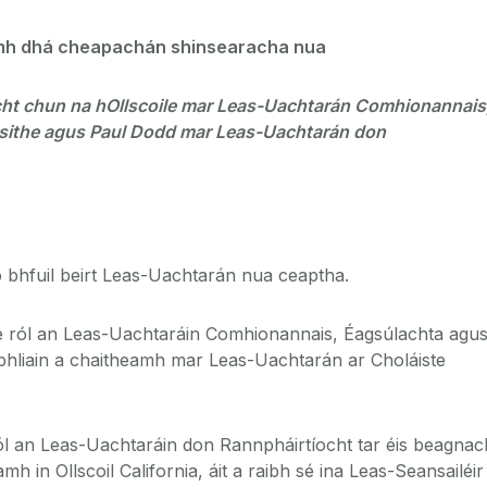
imh dhá cheapachán shinsearacha nua
cht chun na hOllscoile mar Leas-Uachtarán Comhionannais
sithe agus Paul Dodd mar Leas-Uachtarán don
o bhfuil beirt Leas-Uachtarán nua ceaptha.
 ról an Leas-Uachtaráin Comhionannais, Éagsúlachta agu
á bhliain a chaitheamh mar Leas-Uachtarán ar Choláiste
ól an Leas-Uachtaráin don Rannpháirtíocht tar éis beagnac
h in Ollscoil California, áit a raibh sé ina Leas-Seansailéir