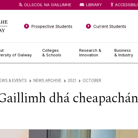
OLLSCOIL NA GAILLIMHE
LIBRARY
ACCESSIBIL
Prospective Students
Current Students
ut
Colleges
Research &
Business
versity of Galway
& Schools
Innovation
& Industry
EWS & EVENTS
NEWS ARCHIVE
2021
OCTOBER
▻
▻
▻
Gaillimh dhá cheapachán