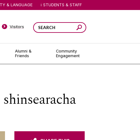
ITY & LANGUAGE
STUDENTS & STAFF
Visitors
Alumni &
Community
Friends
Engagement
 shinsearacha