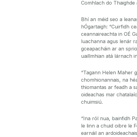
Comhlach do Thaighde 
Bhí an méid seo a leana
hÓgartaigh: “Cuirfidh 
ceannaireachta in OÉ Ga
luachanna agus lenár ran
gceapacháin ar an sprio
uaillmhian atá lárnach i
“Tagann Helen Maher go 
chomhionannais, na héag
thiomantas ar feadh a s
oideachas mar chatalaío
chuimsiú.
“Ina ról nua, bainfidh 
le linn a chuid oibre le
earnáil an ardoideachais