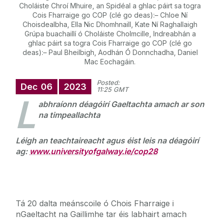
Choláiste Chroí Mhuire, an Spidéal a ghlac páirt sa togra
Cois Fharraige go COP (clé go deas):– Chloe Ní
Choisdealbha, Ella Nic Dhomhnaill, Kate Ní Raghallaigh
Grúpa buachaillí ó Choláiste Cholmcille, Indreabhán a
ghlac páirt sa togra Cois Fharraige go COP (clé go
deas):– Paul Bheilbigh, Aodhán Ó Donnchadha, Daniel
Mac Eochagáin.
Posted:
Dec
06
2023
11:25 GMT
L
abhraíonn déagóirí Gaeltachta amach ar son
na timpeallachta
Léigh an teachtaireacht agus éist leis na déagóirí
ag:
www.universityofgalway.ie/cop28
Tá 20 dalta meánscoile ó Chois Fharraige i
nGaeltacht na Gaillimhe tar éis labhairt amach