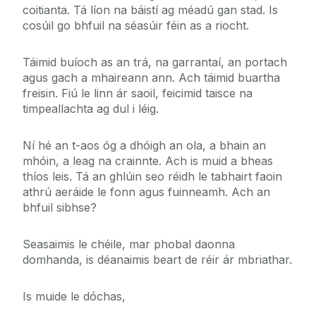
coitianta. Tá líon na báistí ag méadú gan stad. Is
cosúil go bhfuil na séasúir féin as a riocht.
Táimid buíoch as an trá, na garrantaí, an portach
agus gach a mhaireann ann. Ach táimid buartha
freisin. Fiú le linn ár saoil, feicimid taisce na
timpeallachta ag dul i léig.
Ní hé an t-aos óg a dhóigh an ola, a bhain an
mhóin, a leag na crainnte. Ach is muid a bheas
thíos leis. Tá an ghlúin seo réidh le tabhairt faoin
athrú aeráide le fonn agus fuinneamh. Ach an
bhfuil sibhse?
Seasaimis le chéile, mar phobal daonna
domhanda, is déanaimis beart de réir ár mbriathar.
Is muide le dóchas,