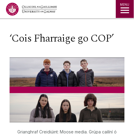
Jump to Content
MENU
‘Cois Fharraige go COP’
Grianghraf Creidiúint: Moose media. Grúpa cailíní ó