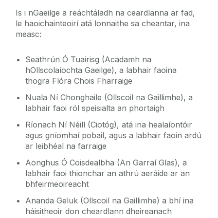
Is i nGaeilge a reáchtáladh na ceardlanna ar fad,
le haoichainteoirí atá lonnaithe sa cheantar, ina
measc:
Seathrún Ó Tuairisg (Acadamh na
hOllscolaíochta Gaeilge), a labhair faoina
thogra Flóra Chois Fharraige
Nuala Ní Chonghaile (Ollscoil na Gaillimhe), a
labhair faoi ról speisialta an phortaigh
Ríonach Ní Néill (Ciotóg), atá ina healaíontóir
agus gníomhaí pobail, agus a labhair faoin ardú
ar leibhéal na farraige
Aonghus Ó Coisdealbha (An Garraí Glas), a
labhair faoi thionchar an athrú aeráide ar an
bhfeirmeoireacht
Ananda Geluk (Ollscoil na Gaillimhe) a bhí ina
háisitheoir don cheardlann dheireanach