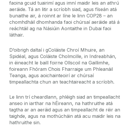
faoina gcuid tuairimí agus imní maidir leis an athrú
aeráide. Tá an litir a scríobh siad, agus físeán atá
bunaithe air, á roinnt ar líne le linn COP28 – an
chomhdháil dhomhanda faoi chúrsaí aeráide atá á
reáchtáil ag na Násiúin Aontaithe in Dubai faoi
láthair.
D’oibrigh daltaí i gColáiste Chroí Mhuire, an
Spidéal, agus Coláiste Cholmcille, in Indreabhán,
in éineacht le baill foirne Ollscoil na Gaillimhe,
foireann Fhóram Chois Fharraige um Phleanáil
Teanga, agus aoichainteoirí ar chúrsaí
timpeallachta chun an teachtaireacht a scríobh.
Le linn trí cheardlann, phléigh siad an timpeallacht
anseo in iarthar na hÉireann, na hathruithe atá
tagtha ar an aeráid agus an timpeallacht de réir an
taighde, agus na mothúcháin atá acu maidir leis na
hathruithe sin.