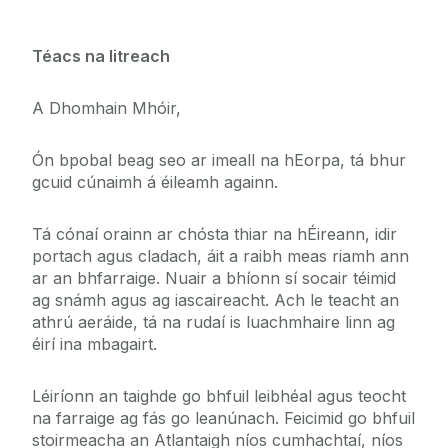
Téacs na litreach
A Dhomhain Mhóir,
Ón bpobal beag seo ar imeall na hEorpa, tá bhur
gcuid cúnaimh á éileamh againn.
Tá cónaí orainn ar chósta thiar na hÉireann, idir
portach agus cladach, áit a raibh meas riamh ann
ar an bhfarraige. Nuair a bhíonn sí socair téimid
ag snámh agus ag iascaireacht. Ach le teacht an
athrú aeráide, tá na rudaí is luachmhaire linn ag
éirí ina mbagairt.
Léiríonn an taighde go bhfuil leibhéal agus teocht
na farraige ag fás go leanúnach. Feicimid go bhfuil
stoirmeacha an Atlantaigh níos cumhachtaí, níos