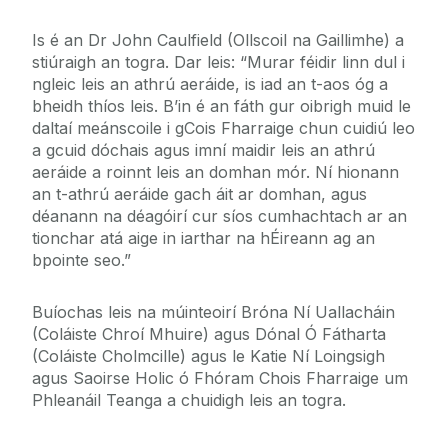
Is é an Dr John Caulfield (Ollscoil na Gaillimhe) a
stiúraigh an togra. Dar leis: “Murar féidir linn dul i
ngleic leis an athrú aeráide, is iad an t-aos óg a
bheidh thíos leis. B’in é an fáth gur oibrigh muid le
daltaí meánscoile i gCois Fharraige chun cuidiú leo
a gcuid dóchais agus imní maidir leis an athrú
aeráide a roinnt leis an domhan mór. Ní hionann
an t-athrú aeráide gach áit ar domhan, agus
déanann na déagóirí cur síos cumhachtach ar an
tionchar atá aige in iarthar na hÉireann ag an
bpointe seo.”
Buíochas leis na múinteoirí Bróna Ní Uallacháin
(Coláiste Chroí Mhuire) agus Dónal Ó Fátharta
(Coláiste Cholmcille) agus le Katie Ní Loingsigh
agus Saoirse Holic ó Fhóram Chois Fharraige um
Phleanáil Teanga a chuidigh leis an togra.