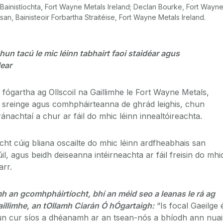
r Bainistíochta, Fort Wayne Metals Ireland; Declan Bourke, Fort Wayn
an, Bainisteoir Forbartha Straitéise, Fort Wayne Metals Ireland.
un tacú le mic léinn tabhairt faoi staidéar agus
lear
fógartha ag Ollscoil na Gaillimhe le Fort Wayne Metals,
 sreinge agus comhpháirteanna de ghrád leighis, chun
ánachtaí a chur ar fáil do mhic léinn innealtóireachta.
ht cúig bliana oscailte do mhic léinn ardfheabhais san
il, agus beidh deiseanna intéirneachta ar fáil freisin do mhi
arr.
mh an gcomhpháirtíocht, bhí an méid seo a leanas le rá ag
aillimhe, an tOllamh Ciarán Ó hÓgartaigh:
“Is focal Gaeilge 
hun cur síos a dhéanamh ar an tsean-nós a bhíodh ann nuai