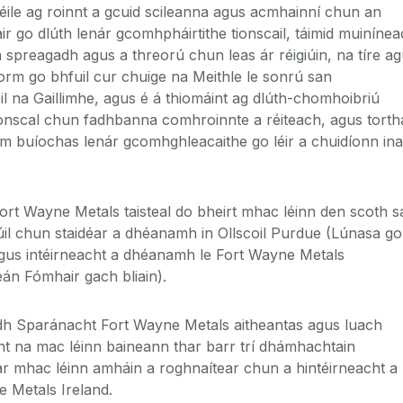
héile ag roinnt a gcuid scileanna agus acmhainní chun an
r go dlúth lenár gcomhpháirtithe tionscail, táimid muiníne
 spreagadh agus a threorú chun leas ár réigiúin, na tíre a
orm go bhfuil cur chuige na Meithle le sonrú san
oil na Gaillimhe, agus é á thiomáint ag dlúth-chomhoibriú
ionscal chun fadhbanna comhroinnte a réiteach, agus torth
m buíochas lenár gcomhghleacaithe go léir a chuidíonn ina
ort Wayne Metals taisteal do bheirt mhac léinn den scoth s
úil chun staidéar a dhéanamh in Ollscoil Purdue (Lúnasa go
 agus intéirneacht a dhéanamh le Fort Wayne Metals
eán Fómhair gach bliain).
idh Sparánacht Fort Wayne Metals aitheantas agus luach
t na mac léinn baineann thar barr trí dhámhachtain
ar mhac léinn amháin a roghnaítear chun a hintéirneacht a
 Metals Ireland.