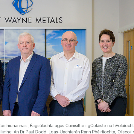
mhionannais, Éagsúlachta agus Cuimsithe i gColáiste na hEolaíoch
illimhe; An Dr Paul Dodd, Leas-Uachtarán Rann Pháirtíochta, Ollscoil 