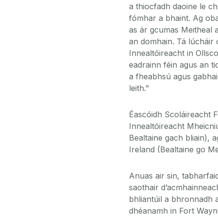
a thiocfadh daoine le c
fómhar a bhaint. Ag obai
as ár gcumas Meitheal a
an domhain. Tá lúcháir 
Innealtóireacht in Ollsc
eadrainn féin agus an t
a fheabhsú agus gabhai
leith.”
Éascóidh Scoláireacht F
Innealtóireacht Mheicni
Bealtaine gach bliain),
Ireland (Bealtaine go M
Anuas air sin, tabharfa
saothair d’acmhainneach
bhliantúil a bhronnadh 
dhéanamh in Fort Wayne