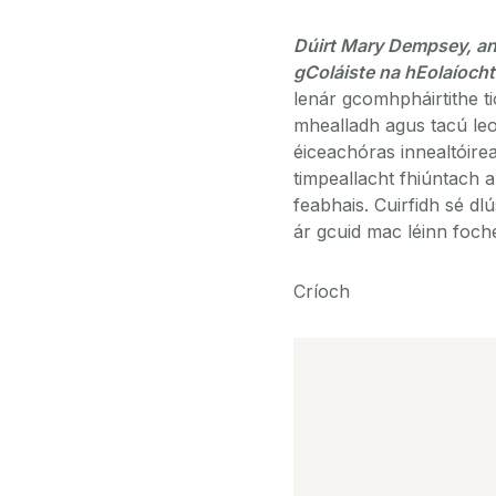
Dúirt Mary Dempsey, an
gColáiste na hEolaíocht
lenár gcomhpháirtithe tio
mhealladh agus tacú leo
éiceachóras innealtóire
timpeallacht fhiúntach a
feabhais. Cuirfidh sé d
ár gcuid mac léinn foch
Críoch