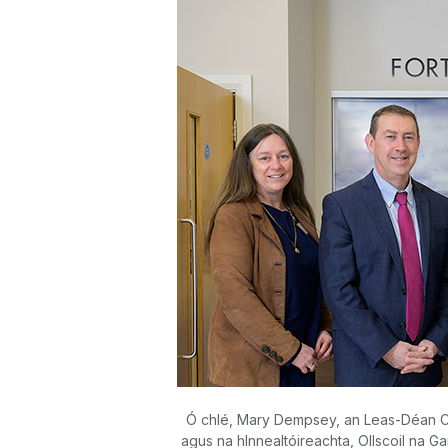
Ó chlé, Mary Dempsey, an Leas-Déan Co
agus na hInnealtóireachta, Ollscoil na Ga