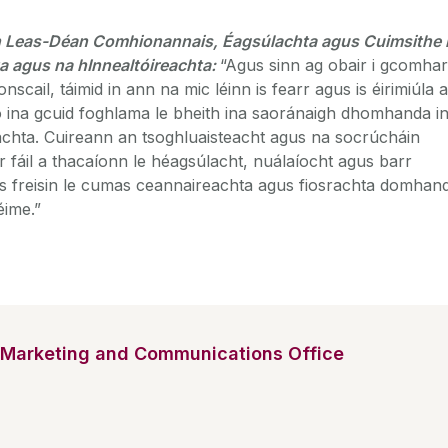
 Leas-Déan Comhionannais, Éagsúlachta agus Cuimsithe 
a agus na hInnealtóireachta:
“Agus sinn ag obair i gcomhar
nscail, táimid in ann na mic léinn is fearr agus is éirimiúla a
 ina gcuid foghlama le bheith ina saoránaigh dhomhanda i
achta. Cuireann an tsoghluaisteacht agus na socrúcháin
r fáil a thacaíonn le héagsúlacht, nuálaíocht agus barr
lús freisin le cumas ceannaireachta agus fiosrachta domhan
éime.”
Marketing and Communications Office