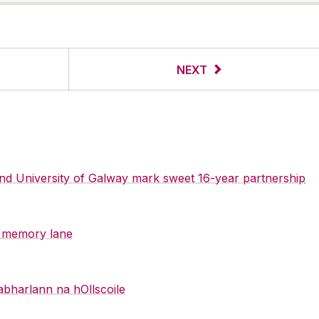
NEXT
 and University of Galway mark sweet 16-year partnership
y memory lane
abharlann na hOllscoile