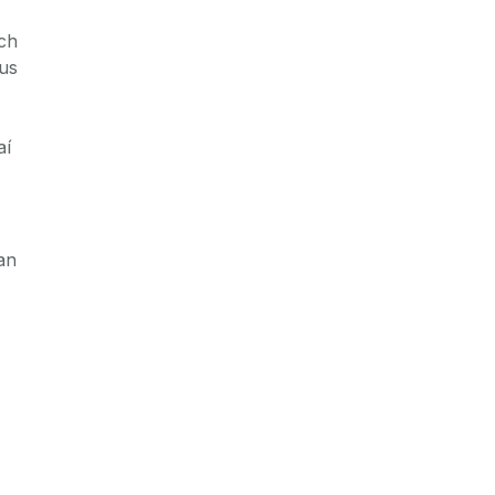
ach
gus
aí
an