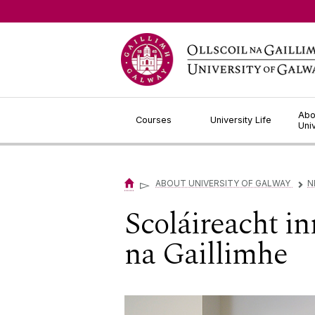
Jump to Content
Abo
Courses
University Life
Uni
▻
ABOUT UNIVERSITY OF GALWAY
N
▻
Scoláireacht in
na Gaillimhe