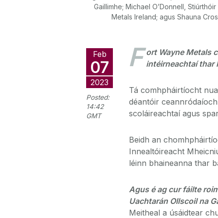
Gaillimhe; Michael O’Donnell, Stiúrthói
Metals Ireland; agus Shauna Cross
F
ort Wayne Metals ch
Feb
07
intéirneachtaí thar 
2023
Tá comhpháirtíocht nua 
Posted:
déantóir ceannródaíoch
14:42
scoláireachtaí agus spar
GMT
Beidh an chomhpháirtíoc
Innealtóireacht Mheicniú
léinn bhaineanna thar b
Agus é ag cur fáilte roi
Uachtarán Ollscoil na G
Meitheal a úsáidtear c