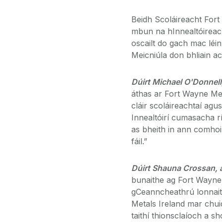
Beidh Scoláireacht Fort 
mbun na hInnealtóireac
oscailt do gach mac léin
Meicniúla don bhliain ac
Dúirt Michael O'Donnell,
áthas ar Fort Wayne Meta
cláir scoláireachtaí agu
Innealtóirí cumasacha r
as bheith in ann comhoi
fáil.”
Dúirt Shauna Crossan, a
bunaithe ag Fort Wayne 
gCeanncheathrú lonnaith
Metals Ireland mar chu
taithí thionsclaíoch a s