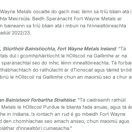
Wayne Metals oscailte do gach mac léinn sa tríú bliain atá i
hta Meicniúla. Beidh Sparánacht Fort Wayne Metals ar
n baineann sa tríú bliain atá i mbun na hInnealtóireachta
adúil 2022/23.
 Stiúrthóir Bainistíochta, Fort Wayne Metals Ireland
: “Tá
ls dul i gcomhpháirtíocht le hOllscoil na Gaillimhe ar na
s sparánachtaí seo do mhic léinn innealtóireachta. Tá forbai
íthábhachtach do rathúlacht ár dTionscail agus táimid bródú
briú le hOllscoil na Gaillimhe chun an maoiniú seo a chur a
n Bainisteoir Forbartha Straitéise
: “Tá caidreamh rathúil
Metals le hOllscoil Purdue le blianta fada anuas, agus tá á
e in Indiana. Is iontach an rud é go mbeidh Fort Wayne
id den chomhlachas seo amach anseo, chun maoiniú agus
holáthar d’innealtóirí cumasacha.”