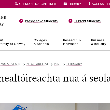
OLLSCOIL NA GAILLIMHE
LIBRARY
ACCESSIBIL
Prospective Students
Current Students
ut
Colleges
Research &
Business
versity of Galway
& Schools
Innovation
& Industry
EWS & EVENTS
NEWS ARCHIVE
2023
FEBRUARY
▻
▻
▻
nealtóireachta nua á seol