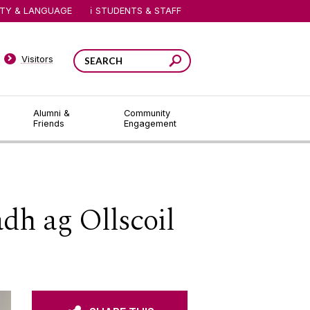
ITY & LANGUAGE
STUDENTS & STAFF
Visitors
Alumni &
Community
Friends
Engagement
adh ag Ollscoil