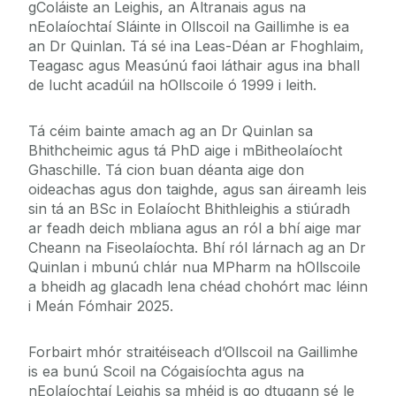
gColáiste an Leighis, an Altranais agus na
nEolaíochtaí Sláinte in Ollscoil na Gaillimhe is ea
an Dr Quinlan. Tá sé ina Leas-Déan ar Fhoghlaim,
Teagasc agus Measúnú faoi láthair agus ina bhall
de lucht acadúil na hOllscoile ó 1999 i leith.
Tá céim bainte amach ag an Dr Quinlan sa
Bhithcheimic agus tá PhD aige i mBitheolaíocht
Ghaschille. Tá cion buan déanta aige don
oideachas agus don taighde, agus san áireamh leis
sin tá an BSc in Eolaíocht Bhithleighis a stiúradh
ar feadh deich mbliana agus an ról a bhí aige mar
Cheann na Fiseolaíochta. Bhí ról lárnach ag an Dr
Quinlan i mbunú chlár nua MPharm na hOllscoile
a bheidh ag glacadh lena chéad chohórt mac léinn
i Meán Fómhair 2025.
Forbairt mhór straitéiseach d’Ollscoil na Gaillimhe
is ea bunú Scoil na Cógaisíochta agus na
nEolaíochtaí Leighis sa mhéid is go dtugann sé le