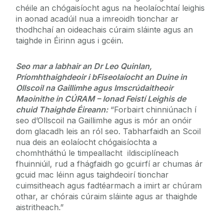
chéile an chógaisíocht agus na heolaíochtaí leighis
in aonad acadúil nua a imreoidh tionchar ar
thodhchaí an oideachais cúraim sláinte agus an
taighde in Éirinn agus i gcéin.
Seo mar a labhair an Dr Leo Quinlan,
Príomhthaighdeoir i bFiseolaíocht an Duine in
Ollscoil na Gaillimhe agus Imscrúdaitheoir
Maoinithe in CÚRAM – Ionad Feistí Leighis de
chuid Thaighde Éireann:
“Forbairt chinniúnach í
seo d’Ollscoil na Gaillimhe agus is mór an onóir
dom glacadh leis an ról seo. Tabharfaidh an Scoil
nua deis an eolaíocht chógaisíochta a
chomhtháthú le timpeallacht ildisciplíneach
fhuinniúil, rud a fhágfaidh go gcuirfí ar chumas ár
gcuid mac léinn agus taighdeoirí tionchar
cuimsitheach agus fadtéarmach a imirt ar chúram
othar, ar chórais cúraim sláinte agus ar thaighde
aistritheach.”