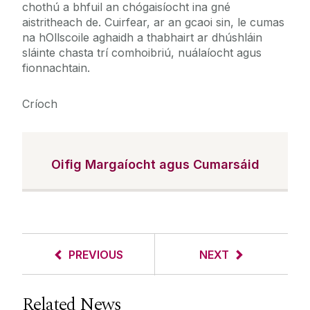
chothú a bhfuil an chógaisíocht ina gné
aistritheach de. Cuirfear, ar an gcaoi sin, le cumas
na hOllscoile aghaidh a thabhairt ar dhúshláin
sláinte chasta trí comhoibriú, nuálaíocht agus
fionnachtain.
Críoch
Oifig Margaíocht agus Cumarsáid
PREVIOUS
NEXT
Related News