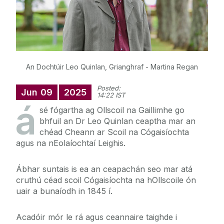
An Dochtúir Leo Quinlan, Grianghraf - Martina Regan
Posted:
Jun
09
2025
14:22 IST
á
sé fógartha ag Ollscoil na Gaillimhe go
bhfuil an Dr Leo Quinlan ceaptha mar an
chéad Cheann ar Scoil na Cógaisíochta
agus na nEolaíochtaí Leighis.
Ábhar suntais is ea an ceapachán seo mar atá
cruthú céad scoil Cógaisíochta na hOllscoile ón
uair a bunaíodh in 1845 í.
Acadóir mór le rá agus ceannaire taighde i