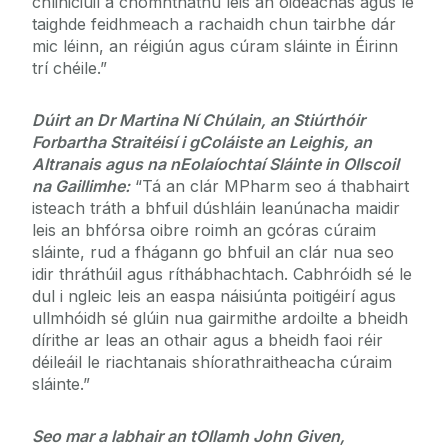
chliniciúil a chomhtháthú leis an oideachas agus le
taighde feidhmeach a rachaidh chun tairbhe dár
mic léinn, an réigiún agus cúram sláinte in Éirinn
trí chéile.”
Dúirt an Dr Martina Ní Chúlain, an Stiúrthóir
Forbartha Straitéisí i gColáiste an Leighis, an
Altranais agus na nEolaíochtaí Sláinte in Ollscoil
na Gaillimhe:
“Tá an clár MPharm seo á thabhairt
isteach tráth a bhfuil dúshláin leanúnacha maidir
leis an bhfórsa oibre roimh an gcóras cúraim
sláinte, rud a fhágann go bhfuil an clár nua seo
idir thráthúil agus ríthábhachtach. Cabhróidh sé le
dul i ngleic leis an easpa náisiúnta poitigéirí agus
ullmhóidh sé glúin nua gairmithe ardoilte a bheidh
dírithe ar leas an othair agus a bheidh faoi réir
déileáil le riachtanais shíorathraitheacha cúraim
sláinte.”
Seo mar a labhair an tOllamh John Given,