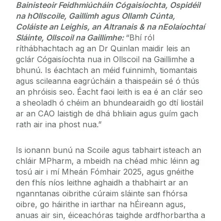
Bainisteoir Feidhmiúcháin Cógaisíochta, Ospidéil
na hOllscoile, Gaillimh agus Ollamh Cúnta,
Coláiste an Leighis, an Altranais & na nEolaíochtaí
Sláinte, Ollscoil na Gaillimhe:
“Bhí ról
ríthábhachtach ag an Dr Quinlan maidir leis an
gclár Cógaisíochta nua in Ollscoil na Gaillimhe a
bhunú. Is éachtach an méid fuinnimh, tiomantais
agus scileanna eagrúcháin a thaispeáin sé ó thús
an phróisis seo. Éacht faoi leith is ea é an clár seo
a sheoladh ó chéim an bhundearaidh go dtí liostáil
ar an CAO laistigh de dhá bhliain agus guím gach
rath air ina phost nua.”
Is ionann bunú na Scoile agus tabhairt isteach an
chláir MPharm, a mbeidh na chéad mhic léinn ag
tosú air i mí Mheán Fómhair 2025, agus gnéithe
den fhís níos leithne aghaidh a thabhairt ar an
nganntanas oibrithe cúraim sláinte san fhórsa
oibre, go háirithe in iarthar na hÉireann agus,
anuas air sin, éiceachóras taighde ardfhorbartha a