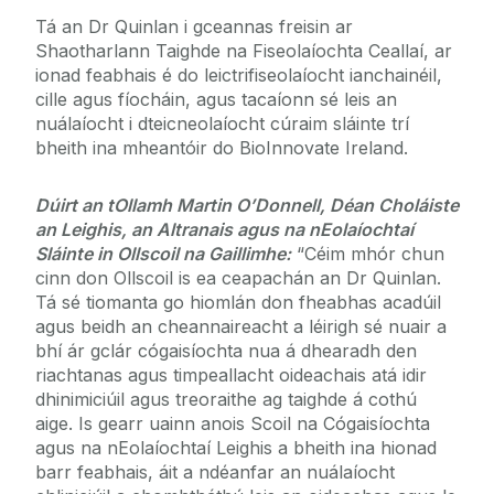
Tá an Dr Quinlan i gceannas freisin ar
Shaotharlann Taighde na Fiseolaíochta Ceallaí, ar
ionad feabhais é do leictrifiseolaíocht ianchainéil,
cille agus fíocháin, agus tacaíonn sé leis an
nuálaíocht i dteicneolaíocht cúraim sláinte trí
bheith ina mheantóir do BioInnovate Ireland.
Dúirt an tOllamh Martin O’Donnell, Déan Choláiste
an Leighis, an Altranais agus na nEolaíochtaí
Sláinte in Ollscoil na Gaillimhe:
“Céim mhór chun
cinn don Ollscoil is ea ceapachán an Dr Quinlan.
Tá sé tiomanta go hiomlán don fheabhas acadúil
agus beidh an cheannaireacht a léirigh sé nuair a
bhí ár gclár cógaisíochta nua á dhearadh den
riachtanas agus timpeallacht oideachais atá idir
dhinimiciúil agus treoraithe ag taighde á cothú
aige. Is gearr uainn anois Scoil na Cógaisíochta
agus na nEolaíochtaí Leighis a bheith ina hionad
barr feabhais, áit a ndéanfar an nuálaíocht