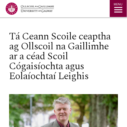
Jump to Content
MENU
Tá Ceann Scoile ceaptha
ag Ollscoil na Gaillimhe
ar a céad Scoil
Cógaisíochta agus
Eolaíochtaí Leighis