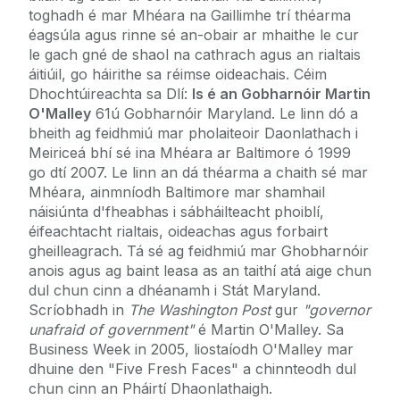
toghadh é mar Mhéara na Gaillimhe trí théarma
éagsúla agus rinne sé an-obair ar mhaithe le cur
le gach gné de shaol na cathrach agus an rialtais
áitiúil, go háirithe sa réimse oideachais. Céim
Dhochtúireachta sa Dlí:
Is é an Gobharnóir Martin
O'Malley
61ú Gobharnóir Maryland. Le linn dó a
bheith ag feidhmiú mar pholaiteoir Daonlathach i
Meiriceá bhí sé ina Mhéara ar Baltimore ó 1999
go dtí 2007. Le linn an dá théarma a chaith sé mar
Mhéara, ainmníodh Baltimore mar shamhail
náisiúnta d'fheabhas i sábháilteacht phoiblí,
éifeachtacht rialtais, oideachas agus forbairt
gheilleagrach. Tá sé ag feidhmiú mar Ghobharnóir
anois agus ag baint leasa as an taithí atá aige chun
dul chun cinn a dhéanamh i Stát Maryland.
Scríobhadh in
The Washington Post
gur
"governor
unafraid of government"
é Martin O'Malley. Sa
Business Week in 2005, liostaíodh O'Malley mar
dhuine den "Five Fresh Faces" a chinnteodh dul
chun cinn an Pháirtí Dhaonlathaigh.