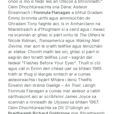
onóir is mó is féidir leis an Ollscoil a bhronnadh."
Céim Dhochtúireachta sna Dána: Aisteoir
Éireannach í
Fionnula Flanagan
a bhfuil Gradam
Emmy bronnta uirthi agus ainmniúchán do
Ghradam Tony faighte aici. Is in Amharclann na
Mainistreach a d'fhoghlaim sí a ceird agus i measc
na scannán ar ghlac sí páirt iontu tá
The Others
le
Nicole Kidman,
Transamerica
agus
Waking Ned
Devine,
mar aon le sraith teilifíse agus léiriúcháin
ar stáitse. Chomh maith leis sin, ghlac sí páirt in
eagrán den tsraith teilifíse
Lost
– eagrán dár
teideal "Flashes Before Your Eyes". Thuill sí clú
agus cáil in Éirinn den chéad uair sa bhliain 1965
tráth ar thug sí léargas iontach ar a cumas
aisteoireachta i bpáirt Mháire i léiriú Theilfís
Éireann den dráma Gaeilge –
An Triail.
Léirigh
Fionnula Flanagan a cumas mar aisteoir a raibh
sárthuiscint aici ar scríbhinní James Joyce sa
scannán a rinneadh de
Ulysses
sa bhliain 1967.
Céim Dhochtúireachta sa Dlí: D'oibrigh an
Breitheamh Richard Goldstone
mar Bhreitheamh