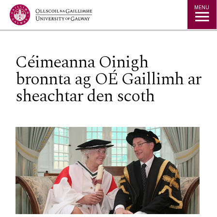
Jump to Content
MENU
Céimeanna Oinigh
bronnta ag OÉ Gaillimh ar
sheachtar den scoth