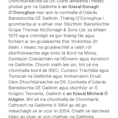
Dhochtúireachta sa Dlí: Duine aitheanta i measc
phobal gnó na Gaillimhe é
an tUasal Donagh
O'Donoghue
mar aon le comhalta d'Údarás
Bainistíochta OÉ Gaillimh. Tháinig O'Donoghue i
gcomharba ar a athair mar Stiúrthóir Bainistíochta
Grúpa Thomas McDonagh & Sons Ltd. sa bhliain
1975 agus chinntigh sé gur tháinig fás agus
forbairt ar an gcuideachta thar thréimhse 20
bliain. I measc na gcuideachtaí a raibh ról
stiúrthóireachta aige iontu tá Bord na Móna,
Coimisiún Craolacháin na hÉireann agus Aerphort
na Gaillimhe. Chomh maith leis sin, bhí sé ina
chomhalta boird de IBEC, Cumann Tráchtála agus
Tionscail na Gaillimhe agus Amharclann Druid.
Céim Dhochtúireachta sa Dlí: Comhalta d'Údarás
Bainistíochta OÉ Gaillimh agus stiúrthóir ar Ó
hUiginn Teoranta, Gaillimh é
an tUasal Mícheál Ó
hUiginn.
Bhí sé ina chomhalta de Chomhairle
Cathrach na Gaillimhe ó 1964 go dtí go
ndeachaigh sé ar scor in 2004. Chaith sé daichead
bliain ag obair ar son chathair na Gaillimhe,