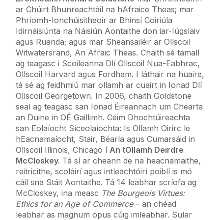
ar Chúirt Bhunreachtáil na hAfraice Theas; mar
Phríomh-Ionchúisitheoir ar Bhinsí Coiriúla
Idirnáisiúnta na Náisiún Aontaithe don iar-Iúgslaiv
agus Ruanda; agus mar Sheansailéir ar Ollscoil
Witwatersrand, An Afraic Theas. Chaith sé tamall
ag teagasc i Scoileanna Dlí Ollscoil Nua-Eabhrac,
Ollscoil Harvard agus Fordham. I láthair na huaire,
tá sé ag feidhmiú mar ollamh ar cuairt in Ionad Dlí
Ollscoil Georgetown. In 2006, chaith Goldstone
seal ag teagasc san Ionad Éireannach um Chearta
an Duine in OÉ Gaillimh. Céim Dhochtúireachta
san Eolaíocht Síceolaíochta: Is Ollamh Oirirc le
hEacnamaíocht, Stair, Béarla agus Cumarsáid in
Ollscoil Illinois, Chicago í
An tOllamh Deirdre
McCloskey.
Tá sí ar cheann de na heacnamaithe,
reitricithe, scoláirí agus intleachtóirí poiblí is mó
cáil sna Stáit Aontaithe. Tá 14 leabhar scríofa ag
McCloskey, ina measc
The Bourgeois Virtues:
Ethics for an Age of Commerce
– an chéad
leabhar as magnum opus cúig imleabhar. Sular