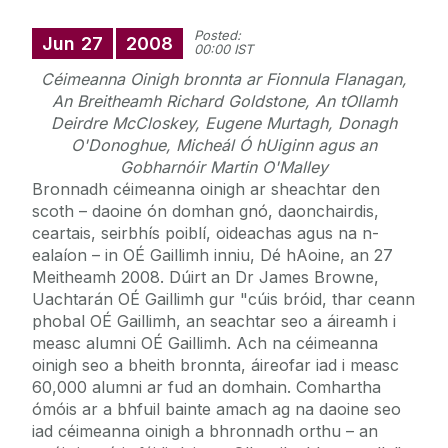
Posted:
Jun
27
2008
00:00 IST
Céimeanna Oinigh bronnta ar Fionnula Flanagan,
An Breitheamh Richard Goldstone, An tOllamh
Deirdre McCloskey, Eugene Murtagh, Donagh
O'Donoghue, Micheál Ó hUiginn agus an
Gobharnóir Martin O'Malley
Bronnadh céimeanna oinigh ar sheachtar den
scoth – daoine ón domhan gnó, daonchairdis,
ceartais, seirbhís poiblí, oideachas agus na n-
ealaíon – in OÉ Gaillimh inniu, Dé hAoine, an 27
Meitheamh 2008. Dúirt an Dr James Browne,
Uachtarán OÉ Gaillimh gur "cúis bróid, thar ceann
phobal OÉ Gaillimh, an seachtar seo a áireamh i
measc alumni OÉ Gaillimh. Ach na céimeanna
oinigh seo a bheith bronnta, áireofar iad i measc
60,000 alumni ar fud an domhain. Comhartha
ómóis ar a bhfuil bainte amach ag na daoine seo
iad céimeanna oinigh a bhronnadh orthu – an