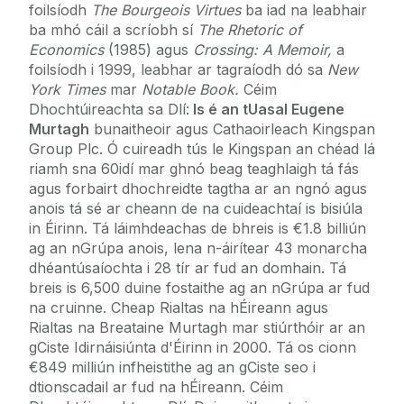
foilsíodh
The Bourgeois Virtues
ba iad na leabhair
ba mhó cáil a scríobh sí
The Rhetoric of
Economics
(1985) agus
Crossing: A Memoir,
a
foilsíodh i 1999, leabhar ar tagraíodh dó sa
New
York Times
mar
Notable Book.
Céim
Dhochtúireachta sa Dlí:
Is é an tUasal Eugene
Murtagh
bunaitheoir agus Cathaoirleach Kingspan
Group Plc. Ó cuireadh tús le Kingspan an chéad lá
riamh sna 60idí mar ghnó beag teaghlaigh tá fás
agus forbairt dhochreidte tagtha ar an ngnó agus
anois tá sé ar cheann de na cuideachtaí is bisiúla
in Éirinn. Tá láimhdeachas de bhreis is €1.8 billiún
ag an nGrúpa anois, lena n-áirítear 43 monarcha
dhéantúsaíochta i 28 tír ar fud an domhain. Tá
breis is 6,500 duine fostaithe ag an nGrúpa ar fud
na cruinne. Cheap Rialtas na hÉireann agus
Rialtas na Breataine Murtagh mar stiúrthóir ar an
gCiste Idirnáisiúnta d'Éirinn in 2000. Tá os cionn
€849 milliún infheistithe ag an gCiste seo i
dtionscadail ar fud na hÉireann. Céim