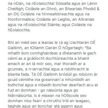
na nDán, na nEolaíochtaí Sóisialta agus an Léinn
Cheiltigh; Coláiste an Ghnó, an Bheartais Phoiblí &
an Dlí; Coláiste na hInnealtóireachta agus na
hIonformaitice; Coláiste an Leighis, an Altranais
agus na nEolaíochtaí Sláinte; agus Coláiste na
hEolaíochta.
Bhí an méid seo a leanas le rá ag Uachtarán OÉ
Gaillimh, an tOllamh Ciarán Ó hÓgartaigh: “Ba
mhaith liom comhghairdeas a dhéanamh le gach
céimí as a gcáilíocht dochtúireachta a bhaint
amach ar an lá mór seo, mar thoradh ar a
gcumais, a n-iarrachtaí agus a ndúthracht le
blianta fada. Tá OÉ Gaillimh bródúil go mbíonn ár
gcuid céimithe ina gceannairí a mhúnlóidh an
todhchaí agus a mbeidh tionchar dearfach acu ar
fud an domhain - go náisiúnta agus go
hidirnáisiúnta. Is é misean na hOllscoile seo
domhan níos fearr a chruthú tríd an teagasc,
taighde agus an tionchar atá againn agus