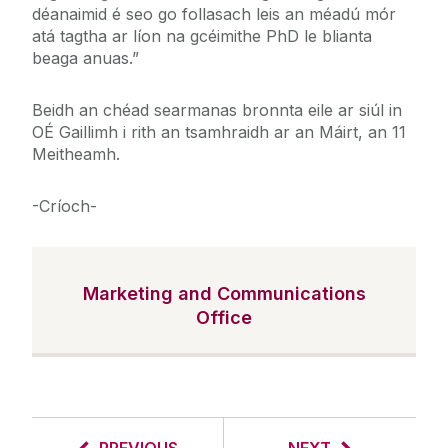
déanaimid é seo go follasach leis an méadú mór
atá tagtha ar líon na gcéimithe PhD le blianta
beaga anuas.”
Beidh an chéad searmanas bronnta eile ar siúl in
OÉ Gaillimh i rith an tsamhraidh ar an Máirt, an 11
Meitheamh.
-Críoch-
Marketing and Communications
Office