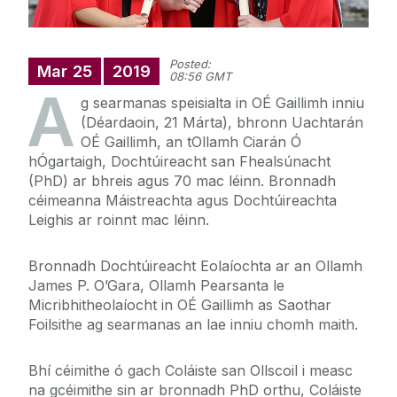
Posted:
Mar
25
2019
08:56 GMT
A
g searmanas speisialta in OÉ Gaillimh inniu
(Déardaoin, 21 Márta), bhronn Uachtarán
OÉ Gaillimh, an tOllamh Ciarán Ó
hÓgartaigh, Dochtúireacht san Fhealsúnacht
(PhD) ar bhreis agus 70 mac léinn. Bronnadh
céimeanna Máistreachta agus Dochtúireachta
Leighis ar roinnt mac léinn.
Bronnadh Dochtúireacht Eolaíochta ar an Ollamh
James P. O’Gara, Ollamh Pearsanta le
Micribhitheolaíocht in OÉ Gaillimh as Saothar
Foilsithe ag searmanas an lae inniu chomh maith.
Bhí céimithe ó gach Coláiste san Ollscoil i measc
na gcéimithe sin ar bronnadh PhD orthu, Coláiste