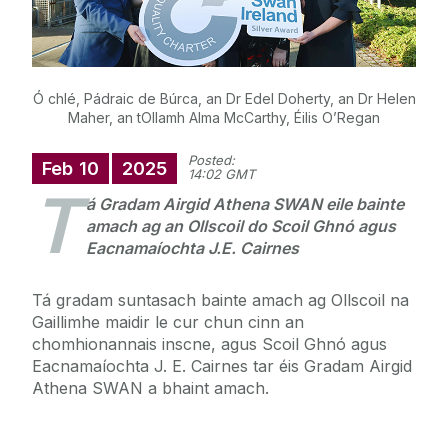
Ó chlé, Pádraic de Búrca, an Dr Edel Doherty, an Dr Helen
Maher, an tOllamh Alma McCarthy, Éilis O’Regan
Posted:
Feb
10
2025
14:02 GMT
T
á Gradam Airgid Athena SWAN eile bainte
amach ag an Ollscoil do Scoil Ghnó agus
Eacnamaíochta J.E. Cairnes
Tá gradam suntasach bainte amach ag Ollscoil na
Gaillimhe maidir le cur chun cinn an
chomhionannais inscne, agus Scoil Ghnó agus
Eacnamaíochta J. E. Cairnes
tar éis Gradam Airgid
Athena SWAN a bhaint amach.