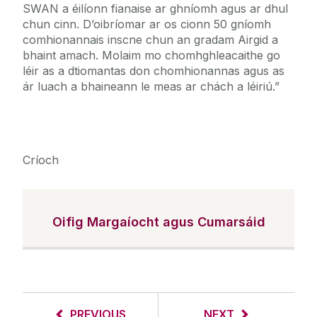
SWAN a éilíonn fianaise ar ghníomh agus ar dhul
chun cinn. D’oibríomar ar os cionn 50 gníomh
comhionannais inscne chun an gradam Airgid a
bhaint amach. Molaim mo chomhghleacaithe go
léir as a dtiomantas don chomhionannas agus as
ár luach a bhaineann le meas ar chách a léiriú.”
Críoch
Oifig Margaíocht agus Cumarsáid
PREVIOUS
NEXT