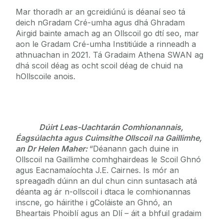
Mar thoradh ar an gcreidiúnú is déanaí seo tá
deich nGradam Cré-umha agus dhá Ghradam
Airgid bainte amach ag an Ollscoil go dtí seo, mar
aon le Gradam Cré-umha Institiúide a rinneadh a
athnuachan in 2021. Tá Gradaim Athena SWAN ag
dhá scoil déag as ocht scoil déag de chuid na
hOllscoile anois.
Dúirt Leas-Uachtarán Comhionannais,
Éagsúlachta agus Cuimsithe Ollscoil na Gaillimhe,
an Dr Helen Maher:
“Déanann gach duine in
Ollscoil na Gaillimhe comhghairdeas le Scoil Ghnó
agus Eacnamaíochta J.E. Cairnes. Is mór an
spreagadh dúinn an dul chun cinn suntasach atá
déanta ag ár n-ollscoil i dtaca le comhionannas
inscne, go háirithe i gColáiste an Ghnó, an
Bheartais Phoiblí agus an Dlí – áit a bhfuil gradaim