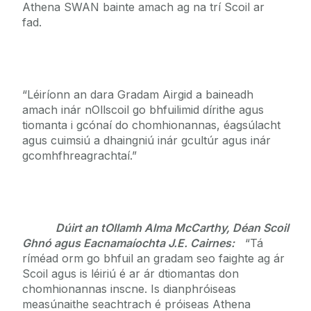
Athena SWAN bainte amach ag na trí Scoil ar
fad.
“Léiríonn an dara Gradam Airgid a baineadh
amach inár nOllscoil go bhfuilimid dírithe agus
tiomanta i gcónaí do chomhionannas, éagsúlacht
agus cuimsiú a dhaingniú inár gcultúr agus inár
gcomhfhreagrachtaí.”
Dúirt an tOllamh Alma McCarthy, Déan Scoil
Ghnó agus Eacnamaíochta J.E. Cairnes:
“Tá
ríméad orm go bhfuil an gradam seo faighte ag ár
Scoil agus is léiriú é ar ár dtiomantas don
chomhionannas inscne. Is dianphróiseas
measúnaithe seachtrach é próiseas Athena