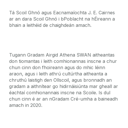
Tá Scoil Ghnó agus Eacnamaíochta J. E. Cairnes
ar an dara Scoil Ghnó i bPoblacht na hÉireann a
bhain a leithéid de chaighdeán amach.
Tugann Gradam Airgid Athena SWAN aitheantas
don tiomantas i leith comhionannas inscne a chur
chun cinn don fhoireann agus do mhic léinn
araon, agus i leith athrú cultúrtha aitheanta a
chruthú laistigh den Ollscoil, agus bronnadh an
gradam a aithnítear go hidirnáisiúnta mar gheall ar
éachtaí comhionannais inscne na Scoile. Is dul
chun cinn é ar an nGradam Cré-umha a baineadh
amach in 2020.