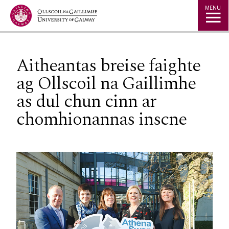
Jump to Content
MENU
Aitheantas breise faighte
ag Ollscoil na Gaillimhe
as dul chun cinn ar
chomhionannas inscne