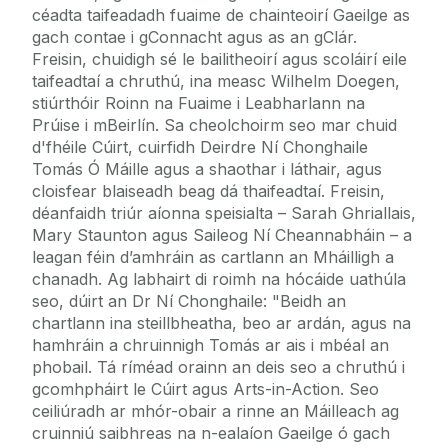
céadta taifeadadh fuaime de chainteoirí Gaeilge as
gach contae i gConnacht agus as an gClár.
Freisin, chuidigh sé le bailitheoirí agus scoláirí eile
taifeadtaí a chruthú, ina measc Wilhelm Doegen,
stiúrthóir Roinn na Fuaime i Leabharlann na
Prúise i mBeirlín. Sa cheolchoirm seo mar chuid
d'fhéile Cúirt, cuirfidh Deirdre Ní Chonghaile
Tomás Ó Máille agus a shaothar i láthair, agus
cloisfear blaiseadh beag dá thaifeadtaí. Freisin,
déanfaidh triúr aíonna speisialta – Sarah Ghriallais,
Mary Staunton agus Saileog Ní Cheannabháin – a
leagan féin d’amhráin as cartlann an Mháilligh a
chanadh. Ag labhairt di roimh na hócáide uathúla
seo, dúirt an Dr Ní Chonghaile: "Beidh an
chartlann ina steillbheatha, beo ar ardán, agus na
hamhráin a chruinnigh Tomás ar ais i mbéal an
phobail. Tá ríméad orainn an deis seo a chruthú i
gcomhpháirt le Cúirt agus Arts-in-Action. Seo
ceiliúradh ar mhór-obair a rinne an Máilleach ag
cruinniú saibhreas na n-ealaíon Gaeilge ó gach