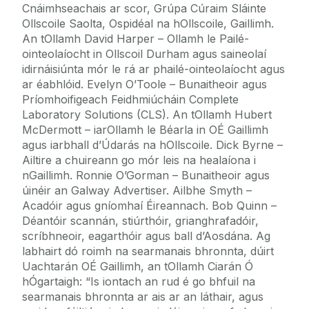
Cnáimhseachais ar scor, Grúpa Cúraim Sláinte
Ollscoile Saolta, Ospidéal na hOllscoile, Gaillimh.
An tOllamh David Harper – Ollamh le Pailé-
ointeolaíocht in Ollscoil Durham agus saineolaí
idirnáisiúnta mór le rá ar phailé-ointeolaíocht agus
ar éabhlóid. Evelyn O’Toole – Bunaitheoir agus
Príomhoifigeach Feidhmiúcháin Complete
Laboratory Solutions (CLS). An tOllamh Hubert
McDermott – iarOllamh le Béarla in OÉ Gaillimh
agus iarbhall d’Údarás na hOllscoile. Dick Byrne –
Ailtire a chuireann go mór leis na healaíona i
nGaillimh. Ronnie O’Gorman – Bunaitheoir agus
úinéir an Galway Advertiser. Ailbhe Smyth –
Acadóir agus gníomhaí Éireannach. Bob Quinn –
Déantóir scannán, stiúrthóir, grianghrafadóir,
scríbhneoir, eagarthóir agus ball d’Aosdána. Ag
labhairt dó roimh na searmanais bhronnta, dúirt
Uachtarán OÉ Gaillimh, an tOllamh Ciarán Ó
hÓgartaigh: “Is iontach an rud é go bhfuil na
searmanais bhronnta ar ais ar an láthair, agus