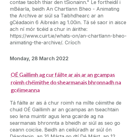
contae taobh thiar den tSionainn." Le fortheidil i
mBéarla, beidh An Chartlann Bheo - Animating
the Archive ar siúl sa Taibhdhearc ar an
gCéadaoin 6 Aibreán ag 1.00in. Tá sé saor in aisce
ach ní mór ticéid a chur in áirithe:
https://www.cuirt.ie/whats-on/an-chartlann-bheo-
animating-the-archive/. Críoch
Monday, 28 March 2022
OÉ Gaillimh ag cur fáilte ar ais ar an gcampas
roimh chéimithe do shearmanais bhronnadh na
gcéimeanna
Tá fáilte ar ais á chur roimh na mílte céimithe de
chuid OÉ Gaillimh ar an gcampas an tseachtain
seo lena muintir agus lena gcairde ag na
searmanais bhronnta a bheidh ar siúl as seo go
ceann coicíse. Beidh an ceiliúradh ar siúl ón
Déardaoin, an 31 Márta go dtí Dé Máirt, an 12