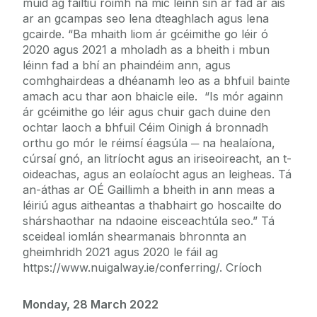
muid ag fáiltiú roimh na mic léinn sin ar fad ar ais
ar an gcampas seo lena dteaghlach agus lena
gcairde. “Ba mhaith liom ár gcéimithe go léir ó
2020 agus 2021 a mholadh as a bheith i mbun
léinn fad a bhí an phaindéim ann, agus
comhghairdeas a dhéanamh leo as a bhfuil bainte
amach acu thar aon bhaicle eile. “Is mór againn
ár gcéimithe go léir agus chuir gach duine den
ochtar laoch a bhfuil Céim Oinigh á bronnadh
orthu go mór le réimsí éagsúla ─ na healaíona,
cúrsaí gnó, an litríocht agus an iriseoireacht, an t-
oideachas, agus an eolaíocht agus an leigheas. Tá
an-áthas ar OÉ Gaillimh a bheith in ann meas a
léiriú agus aitheantas a thabhairt go hoscailte do
shárshaothar na ndaoine eisceachtúla seo.” Tá
sceideal iomlán shearmanais bhronnta an
gheimhridh 2021 agus 2020 le fáil ag
https://www.nuigalway.ie/conferring/. Críoch
Monday, 28 March 2022