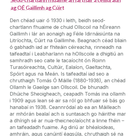
ag OÉ Gaillimh ag Cúirt
Den chéad uair ó 1930 i leith, beidh seod-
chartlann fhuaime de chuid Ollscoil na hÉireann
Gaillimh i lár an aonaigh ag Féile Idirnáisiúnta na
Litríochta, Cúirt na Gaillimhe. Beagnach céad bliain
ó gabhadh iad ar fhiteáin céireacha, rinneadh na
taifeadtaí i Leabharlann na hOllscoile a dhigitiú an
samhradh seo caite le tacaíocht ón Roinn
Turasóireachta, Cultúir, Ealaíon, Gaeltachta,
Spóirt agus na Meán. Is taifeadtaí iad seo a
chruthaigh Tomás Ó Máille (1880-1938), an chéad
Ollamh le Gaeilge san Ollscoil. De bhunadh
Dhúiche Sheoigheach, ceapadh Tomás ina ollamh
i 1909 agus lean sé air sa ról go bhfuair sé bás go
hanabaí in 1938. Ceannródaí ab ea an Máilleach
ar mhórán bealaí ach is suntasach go háirithe mar
a dhírigh sé ar nua-theicneolaíocht a linne fhéin –
an taifeadadh fuaime. Ag diriú ar bhéaloideas,
amhráin, agus canúintí éagsúla, chruthaigh sé na