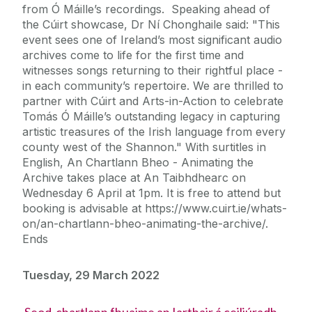
from Ó Máille’s recordings. Speaking ahead of
the Cúirt showcase, Dr Ní Chonghaile said: "This
event sees one of Ireland’s most significant audio
archives come to life for the first time and
witnesses songs returning to their rightful place -
in each community’s repertoire. We are thrilled to
partner with Cúirt and Arts-in-Action to celebrate
Tomás Ó Máille’s outstanding legacy in capturing
artistic treasures of the Irish language from every
county west of the Shannon." With surtitles in
English, An Chartlann Bheo - Animating the
Archive takes place at An Taibhdhearc on
Wednesday 6 April at 1pm. It is free to attend but
booking is advisable at https://www.cuirt.ie/whats-
on/an-chartlann-bheo-animating-the-archive/.
Ends
Tuesday, 29 March 2022
Seod-chartlann fhuaime an Iarthair á ceiliúradh