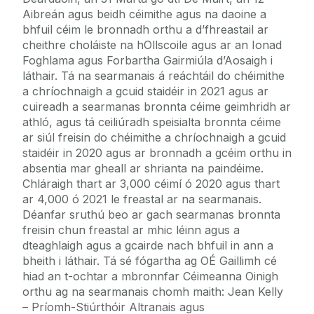
Aibreán agus beidh céimithe agus na daoine a
bhfuil céim le bronnadh orthu a d’fhreastail ar
cheithre choláiste na hOllscoile agus ar an Ionad
Foghlama agus Forbartha Gairmiúla d’Aosaigh i
láthair. Tá na searmanais á reáchtáil do chéimithe
a chríochnaigh a gcuid staidéir in 2021 agus ar
cuireadh a searmanas bronnta céime geimhridh ar
athló, agus tá ceiliúradh speisialta bronnta céime
ar siúl freisin do chéimithe a chríochnaigh a gcuid
staidéir in 2020 agus ar bronnadh a gcéim orthu in
absentia mar gheall ar shrianta na paindéime.
Chláraigh thart ar 3,000 céimí ó 2020 agus thart
ar 4,000 ó 2021 le freastal ar na searmanais.
Déanfar sruthú beo ar gach searmanas bronnta
freisin chun freastal ar mhic léinn agus a
dteaghlaigh agus a gcairde nach bhfuil in ann a
bheith i láthair. Tá sé fógartha ag OÉ Gaillimh cé
hiad an t-ochtar a mbronnfar Céimeanna Oinigh
orthu ag na searmanais chomh maith: Jean Kelly
– Príomh-Stiúrthóir Altranais agus