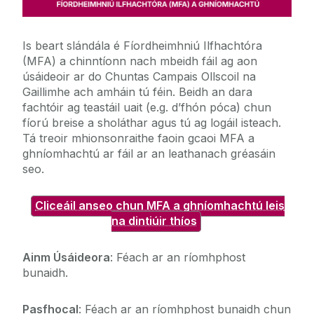
Is beart slándála é Fíordheimhniú Ilfhachtóra
(MFA) a chinntíonn nach mbeidh fáil ag aon
úsáideoir ar do Chuntas Campais Ollscoil na
Gaillimhe ach amháin tú féin. Beidh an dara
fachtóir ag teastáil uait (e.g. d’fhón póca) chun
fíorú breise a sholáthar agus tú ag logáil isteach.
Tá treoir mhionsonraithe faoin gcaoi MFA a
ghníomhachtú ar fáil ar an leathanach gréasáin
seo.
Cliceáil anseo chun MFA a ghníomhachtú leis
na dintiúir thíos
Ainm Úsáideora
: Féach ar an ríomhphost
bunaidh.
Pasfhocal
: Féach ar an ríomhphost bunaidh chun