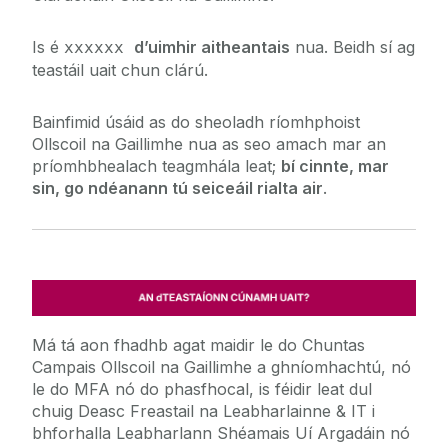
Is é
d’uimhir aitheantais
nua. Beidh sí ag
xxxxxx
teastáil uait chun clárú.
Bainfimid úsáid as do sheoladh ríomhphoist
Ollscoil na Gaillimhe nua as seo amach mar an
príomhbhealach teagmhála leat;
bí cinnte, mar
sin, go ndéanann tú seiceáil rialta air
.
Má tá aon fhadhb agat maidir le do Chuntas
Campais Ollscoil na Gaillimhe a ghníomhachtú, nó
le do MFA nó do phasfhocal, is féidir leat dul
chuig Deasc Freastail na Leabharlainne & IT i
bhforhalla Leabharlann Shéamais Uí Argadáin nó