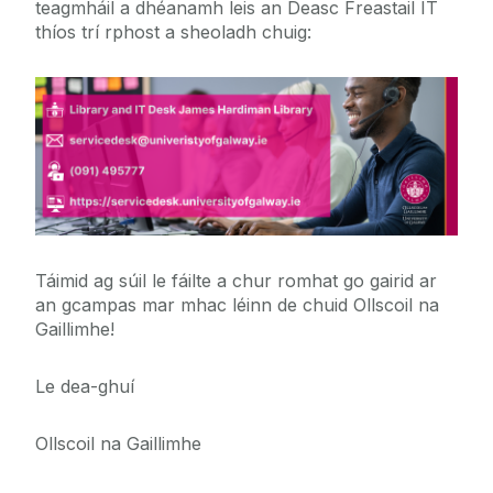
teagmháil a dhéanamh leis an Deasc Freastail IT
thíos trí rphost a sheoladh chuig:
Táimid ag súil le fáilte a chur romhat go gairid ar
an gcampas mar mhac léinn de chuid Ollscoil na
Gaillimhe!
Le dea-ghuí
Ollscoil na Gaillimhe