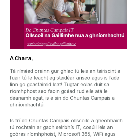
during the summer
Services for Staff
Campus Account
Canvas
Service Catalogue
Email and Microsoft 365
ICT Policies
MFA Leagan Gaeilge
Network Storage
IT Change Management
A
,
Chara
PC Suites
Tá ríméad orainn gur ghlac tú leis an tairiscint a
Printing
IT Security
fuair tú le teacht ag staidéar anseo agus is fada
Software
linn go gcasfaimid leat! Tugtar eolas duit sa
University IT Principles
ríomhphost seo faoin gcéad rud eile atá le
WiFi
déanamh agat, is é sin do Chuntas Campais a
ghníomhachtú.
University Digital Strategy
Is trí do Chuntas Campais ollscoile a gheobhaidh
tú rochtain ar gach seirbhís IT, cosúil leis an
gcóras ríomhphoist, Microsoft 365, WiFi agus