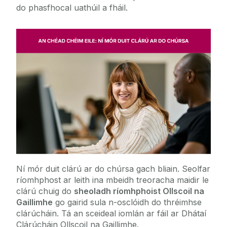
do phasfhocal uathúil a fháil.
Ní mór duit clárú ar do chúrsa gach bliain. Seolfar
ríomhphost ar leith ina mbeidh treoracha maidir le
clárú chuig do
sheoladh ríomhphoist Ollscoil na
Gaillimhe
go gairid sula n-osclóidh do thréimhse
clárúcháin. Tá an sceideal iomlán ar fáil ar Dhátaí
Clárúcháin Ollscoil na Gaillimhe.